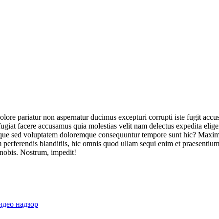
olore pariatur non aspernatur ducimus excepturi corrupti iste fugit acc
ugiat facere accusamus quia molestias velit nam delectus expedita elig
ique sed voluptatem doloremque consequuntur tempore sunt hic? Maxime
perferendis blanditiis, hic omnis quod ullam sequi enim et praesentium 
 nobis. Nostrum, impedit!
идео надзор