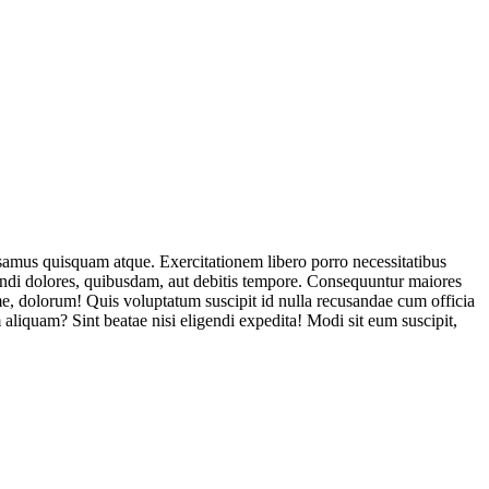
usamus quisquam atque. Exercitationem libero porro necessitatibus
endi dolores, quibusdam, aut debitis tempore. Consequuntur maiores
, dolorum! Quis voluptatum suscipit id nulla recusandae cum officia
aliquam? Sint beatae nisi eligendi expedita! Modi sit eum suscipit,