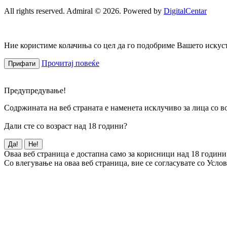
All rights reserved. Admiral © 2026. Powered by
DigitalCentar
Ние користиме колачиња со цел да го подобриме Вашето искуств
Прочитај повеќе
Прифати
Предупредување!
Содржината на веб страната е наменета исклучиво за лица со во
Дали сте со возраст над 18 години?
Да!
Не!
Оваа веб страница е достапна само за корисници над 18 години
Со влегување на оваа веб страница, вие се согласувате со Усло