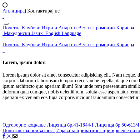
Аплицирај
Контактирај не
Почетна
Клубови
Игри и Апарати
Вести
Промоции
Кариера
Македонски Јазик
English Language
Почетна
Клубови
Игри и Апарати
Вести
Промоции
Кариера
Lorem, ipsum dolor.
Lorem ipsum dolor sit amet consectetur adipisicing elit. Nam neque, d
corporis laborum laboriosam tempora recusandae repellat itaque cum f
ipsum architecto quo aperiam illum! Sint unde rem praesentium simil
dolorum quia cumque, nobis deleniti rem, soluta esse aspernatur rerum 
aperiam ex veniam eos fuga corporis incidunt laudantium consectetur
Одговорно коцкање
Лиценца бр.41-1644/1
Лиценца бр.50-613/4
Политика за приватност
Изјава за приватност при вршење на в