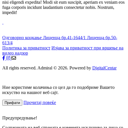
nisi eligendi expedita! Modi sit eum suscipit, aperiam ex veniam eos
fuga corporis incidunt laudantium consectetur nobis. Nostrum,
impedit!
Одговорно коцкање
Лиценца бр.41-1644/1
Лиценца бр.50-
613/4
Политика за приватност
Изјава за приватност при вршење на
видео надзор
All rights reserved. Admiral © 2026. Powered by
DigitalCentar
Ние користиме колачиња со цел да го подобриме Вашето
искуство на нашиот веб сајт.
Прочитај повеќе
Прифати
Предупредување!
Содржината на веб страната е наменета исклучиво за лица со