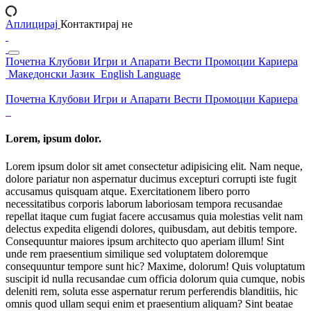
Аплицирај
Контактирај не
Почетна
Клубови
Игри и Апарати
Вести
Промоции
Кариера
Македонски Јазик
English Language
Почетна
Клубови
Игри и Апарати
Вести
Промоции
Кариера
Lorem, ipsum dolor.
Lorem ipsum dolor sit amet consectetur adipisicing elit. Nam neque,
dolore pariatur non aspernatur ducimus excepturi corrupti iste fugit
accusamus quisquam atque. Exercitationem libero porro
necessitatibus corporis laborum laboriosam tempora recusandae
repellat itaque cum fugiat facere accusamus quia molestias velit nam
delectus expedita eligendi dolores, quibusdam, aut debitis tempore.
Consequuntur maiores ipsum architecto quo aperiam illum! Sint
unde rem praesentium similique sed voluptatem doloremque
consequuntur tempore sunt hic? Maxime, dolorum! Quis voluptatum
suscipit id nulla recusandae cum officia dolorum quia cumque, nobis
deleniti rem, soluta esse aspernatur rerum perferendis blanditiis, hic
omnis quod ullam sequi enim et praesentium aliquam? Sint beatae