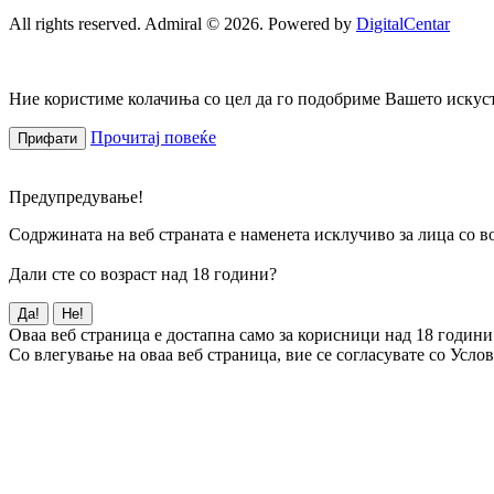
All rights reserved. Admiral © 2026. Powered by
DigitalCentar
Ние користиме колачиња со цел да го подобриме Вашето искуств
Прочитај повеќе
Прифати
Предупредување!
Содржината на веб страната е наменета исклучиво за лица со во
Дали сте со возраст над 18 години?
Да!
Не!
Оваа веб страница е достапна само за корисници над 18 години
Со влегување на оваа веб страница, вие се согласувате со Усло