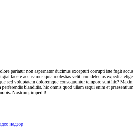
olore pariatur non aspernatur ducimus excepturi corrupti iste fugit acc
ugiat facere accusamus quia molestias velit nam delectus expedita elig
ique sed voluptatem doloremque consequuntur tempore sunt hic? Maxime
perferendis blanditiis, hic omnis quod ullam sequi enim et praesentium 
 nobis. Nostrum, impedit!
идео надзор