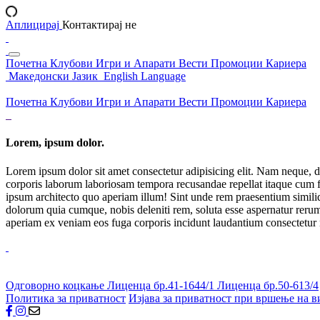
Аплицирај
Контактирај не
Почетна
Клубови
Игри и Апарати
Вести
Промоции
Кариера
Македонски Јазик
English Language
Почетна
Клубови
Игри и Апарати
Вести
Промоции
Кариера
Lorem, ipsum dolor.
Lorem ipsum dolor sit amet consectetur adipisicing elit. Nam neque, d
corporis laborum laboriosam tempora recusandae repellat itaque cum f
ipsum architecto quo aperiam illum! Sint unde rem praesentium simil
dolorum quia cumque, nobis deleniti rem, soluta esse aspernatur rerum 
aperiam ex veniam eos fuga corporis incidunt laudantium consectetur
Одговорно коцкање
Лиценца бр.41-1644/1
Лиценца бр.50-613/4
Политика за приватност
Изјава за приватност при вршење на в