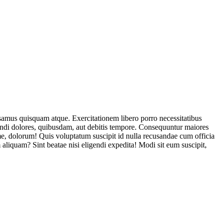
usamus quisquam atque. Exercitationem libero porro necessitatibus
endi dolores, quibusdam, aut debitis tempore. Consequuntur maiores
, dolorum! Quis voluptatum suscipit id nulla recusandae cum officia
aliquam? Sint beatae nisi eligendi expedita! Modi sit eum suscipit,