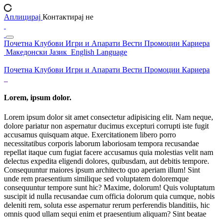
Аплицирај
Контактирај не
Почетна
Клубови
Игри и Апарати
Вести
Промоции
Кариера
Македонски Јазик
English Language
Почетна
Клубови
Игри и Апарати
Вести
Промоции
Кариера
Lorem, ipsum dolor.
Lorem ipsum dolor sit amet consectetur adipisicing elit. Nam neque,
dolore pariatur non aspernatur ducimus excepturi corrupti iste fugit
accusamus quisquam atque. Exercitationem libero porro
necessitatibus corporis laborum laboriosam tempora recusandae
repellat itaque cum fugiat facere accusamus quia molestias velit nam
delectus expedita eligendi dolores, quibusdam, aut debitis tempore.
Consequuntur maiores ipsum architecto quo aperiam illum! Sint
unde rem praesentium similique sed voluptatem doloremque
consequuntur tempore sunt hic? Maxime, dolorum! Quis voluptatum
suscipit id nulla recusandae cum officia dolorum quia cumque, nobis
deleniti rem, soluta esse aspernatur rerum perferendis blanditiis, hic
omnis quod ullam sequi enim et praesentium aliquam? Sint beatae