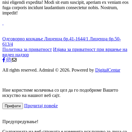
nisi eligendi expedita! Modi sit eum suscipit, aperiam ex veniam eos
fuga corporis incidunt laudantium consectetur nobis. Nostrum,
impedit!
Одговорно коцкање
Лиценца бр.41-1644/1
Лиценца бр.50-
613/4
Политика за приватност
Изјава за приватност при вршење на
видео надзор
All rights reserved. Admiral © 2026. Powered by
DigitalCentar
Ние користиме колачиња со цел да го подобриме Вашето
искуство на нашиот веб сајт.
Прочитај повеќе
Прифати
Предупредување!
Содржината на веб страната е наменета исклучиво за лица со