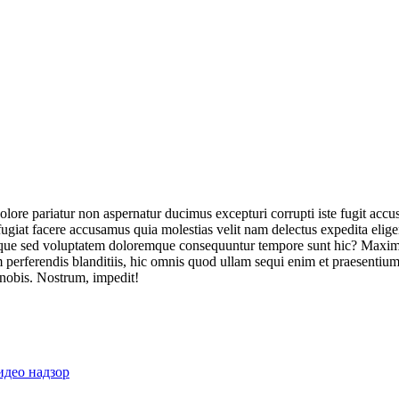
olore pariatur non aspernatur ducimus excepturi corrupti iste fugit acc
ugiat facere accusamus quia molestias velit nam delectus expedita elig
ique sed voluptatem doloremque consequuntur tempore sunt hic? Maxime
perferendis blanditiis, hic omnis quod ullam sequi enim et praesentium 
 nobis. Nostrum, impedit!
идео надзор