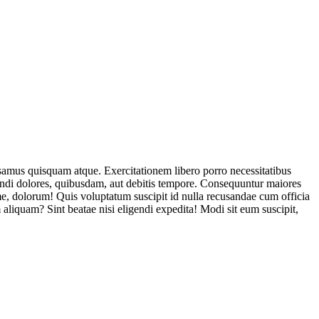
usamus quisquam atque. Exercitationem libero porro necessitatibus
endi dolores, quibusdam, aut debitis tempore. Consequuntur maiores
, dolorum! Quis voluptatum suscipit id nulla recusandae cum officia
aliquam? Sint beatae nisi eligendi expedita! Modi sit eum suscipit,