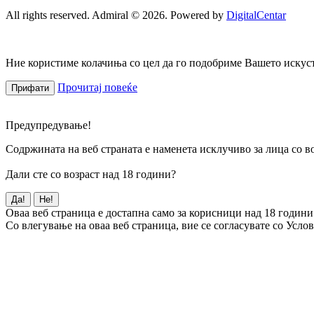
All rights reserved. Admiral © 2026. Powered by
DigitalCentar
Ние користиме колачиња со цел да го подобриме Вашето искуств
Прочитај повеќе
Прифати
Предупредување!
Содржината на веб страната е наменета исклучиво за лица со во
Дали сте со возраст над 18 години?
Да!
Не!
Оваа веб страница е достапна само за корисници над 18 години
Со влегување на оваа веб страница, вие се согласувате со Усло