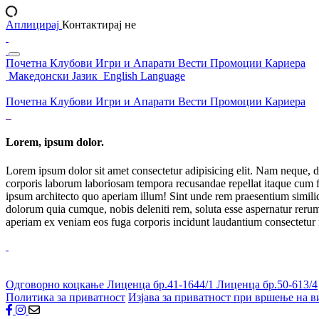
Аплицирај
Контактирај не
Почетна
Клубови
Игри и Апарати
Вести
Промоции
Кариера
Македонски Јазик
English Language
Почетна
Клубови
Игри и Апарати
Вести
Промоции
Кариера
Lorem, ipsum dolor.
Lorem ipsum dolor sit amet consectetur adipisicing elit. Nam neque, d
corporis laborum laboriosam tempora recusandae repellat itaque cum f
ipsum architecto quo aperiam illum! Sint unde rem praesentium simil
dolorum quia cumque, nobis deleniti rem, soluta esse aspernatur rerum 
aperiam ex veniam eos fuga corporis incidunt laudantium consectetur
Одговорно коцкање
Лиценца бр.41-1644/1
Лиценца бр.50-613/4
Политика за приватност
Изјава за приватност при вршење на в