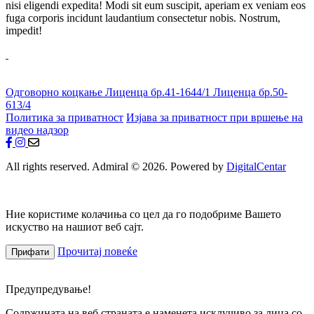
nisi eligendi expedita! Modi sit eum suscipit, aperiam ex veniam eos
fuga corporis incidunt laudantium consectetur nobis. Nostrum,
impedit!
Одговорно коцкање
Лиценца бр.41-1644/1
Лиценца бр.50-
613/4
Политика за приватност
Изјава за приватност при вршење на
видео надзор
All rights reserved. Admiral © 2026. Powered by
DigitalCentar
Ние користиме колачиња со цел да го подобриме Вашето
искуство на нашиот веб сајт.
Прочитај повеќе
Прифати
Предупредување!
Содржината на веб страната е наменета исклучиво за лица со