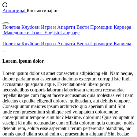
Аплицирај
Контактирај не
Почетна
Клубови
Игри и Апарати
Вести
Промоции
Кариера
Македонски Јазик
English Language
Почетна
Клубови
Игри и Апарати
Вести
Промоции
Кариера
Lorem, ipsum dolor.
Lorem ipsum dolor sit amet consectetur adipisicing elit. Nam neque,
dolore pariatur non aspernatur ducimus excepturi corrupti iste fugit
accusamus quisquam atque. Exercitationem libero porro
necessitatibus corporis laborum laboriosam tempora recusandae
repellat itaque cum fugiat facere accusamus quia molestias velit nam
delectus expedita eligendi dolores, quibusdam, aut debitis tempore.
Consequuntur maiores ipsum architecto quo aperiam illum! Sint
unde rem praesentium similique sed voluptatem doloremque
consequuntur tempore sunt hic? Maxime, dolorum! Quis voluptatum
suscipit id nulla recusandae cum officia dolorum quia cumque, nobis
deleniti rem, soluta esse aspernatur rerum perferendis blanditiis, hic
omnis quod ullam sequi enim et praesentium aliquam? Sint beatae