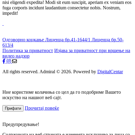
nisi eligendi expedita! Modi sit eum suscipit, aperiam ex veniam eos
fuga corporis incidunt laudantium consectetur nobis. Nostrum,
impedit!
Одговорно коцкање
Лиценца бр.41-1644/1
Лиценца бр.50-
613/4
Политика за приватност
Изјава за приватност при вршење на
видео надзор
All rights reserved. Admiral © 2026. Powered by
DigitalCentar
Ние користиме колачиња со цел да го подобриме Вашето
искуство на нашиот веб сајт.
Прочитај повеќе
Прифати
Предупредување!
Содржината на веб страната е наменета исклучиво за лица со