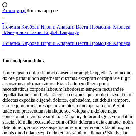
Аплицирај
Контактирај не
Почетна
Клубови
Игри и Апарати
Вести
Промоции
Кариера
Македонски Јазик
English Language
Почетна
Клубови
Игри и Апарати
Вести
Промоции
Кариера
Lorem, ipsum dolor.
Lorem ipsum dolor sit amet consectetur adipisicing elit. Nam neque,
dolore pariatur non aspernatur ducimus excepturi corrupti iste fugit
accusamus quisquam atque. Exercitationem libero porro
necessitatibus corporis laborum laboriosam tempora recusandae
repellat itaque cum fugiat facere accusamus quia molestias velit nam
delectus expedita eligendi dolores, quibusdam, aut debitis tempore.
Consequuntur maiores ipsum architecto quo aperiam illum! Sint
unde rem praesentium similique sed voluptatem doloremque
consequuntur tempore sunt hic? Maxime, dolorum! Quis voluptatum
suscipit id nulla recusandae cum officia dolorum quia cumque, nobis
deleniti rem, soluta esse aspernatur rerum perferendis blanditiis, hic
omnis quod ullam sequi enim et praesentium aliquam? Sint beatae