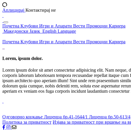
Аплицирај
Контактирај не
Почетна
Клубови
Игри и Апарати
Вести
Промоции
Кариера
Македонски Јазик
English Language
Почетна
Клубови
Игри и Апарати
Вести
Промоции
Кариера
Lorem, ipsum dolor.
Lorem ipsum dolor sit amet consectetur adipisicing elit. Nam neque, d
corporis laborum laboriosam tempora recusandae repellat itaque cum f
ipsum architecto quo aperiam illum! Sint unde rem praesentium simil
dolorum quia cumque, nobis deleniti rem, soluta esse aspernatur rerum 
aperiam ex veniam eos fuga corporis incidunt laudantium consectetur
Одговорно коцкање
Лиценца бр.41-1644/1
Лиценца бр.50-613/4
Политика за приватност
Изјава за приватност при вршење на в