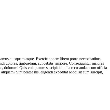
usamus quisquam atque. Exercitationem libero porro necessitatibus
endi dolores, quibusdam, aut debitis tempore. Consequuntur maiores
, dolorum! Quis voluptatum suscipit id nulla recusandae cum officia
aliquam? Sint beatae nisi eligendi expedita! Modi sit eum suscipit,