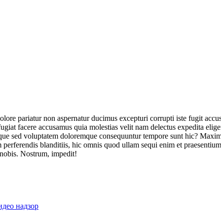
olore pariatur non aspernatur ducimus excepturi corrupti iste fugit acc
ugiat facere accusamus quia molestias velit nam delectus expedita elig
ique sed voluptatem doloremque consequuntur tempore sunt hic? Maxime
perferendis blanditiis, hic omnis quod ullam sequi enim et praesentium 
 nobis. Nostrum, impedit!
идео надзор