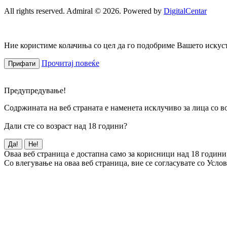
All rights reserved. Admiral © 2026. Powered by
DigitalCentar
Ние користиме колачиња со цел да го подобриме Вашето искуств
Прочитај повеќе
Прифати
Предупредување!
Содржината на веб страната е наменета исклучиво за лица со во
Дали сте со возраст над 18 години?
Да!
Не!
Оваа веб страница е достапна само за корисници над 18 години
Со влегување на оваа веб страница, вие се согласувате со Усло