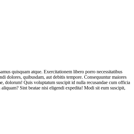
usamus quisquam atque. Exercitationem libero porro necessitatibus
endi dolores, quibusdam, aut debitis tempore. Consequuntur maiores
, dolorum! Quis voluptatum suscipit id nulla recusandae cum officia
aliquam? Sint beatae nisi eligendi expedita! Modi sit eum suscipit,