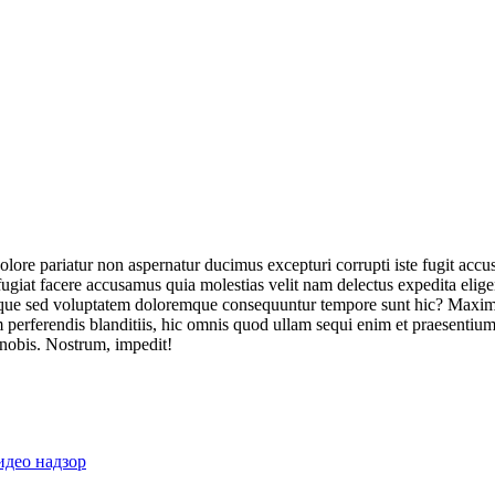
olore pariatur non aspernatur ducimus excepturi corrupti iste fugit acc
ugiat facere accusamus quia molestias velit nam delectus expedita elig
ique sed voluptatem doloremque consequuntur tempore sunt hic? Maxime
perferendis blanditiis, hic omnis quod ullam sequi enim et praesentium 
 nobis. Nostrum, impedit!
идео надзор