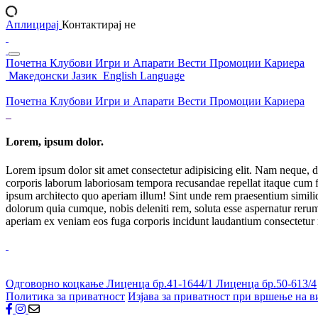
Аплицирај
Контактирај не
Почетна
Клубови
Игри и Апарати
Вести
Промоции
Кариера
Македонски Јазик
English Language
Почетна
Клубови
Игри и Апарати
Вести
Промоции
Кариера
Lorem, ipsum dolor.
Lorem ipsum dolor sit amet consectetur adipisicing elit. Nam neque, d
corporis laborum laboriosam tempora recusandae repellat itaque cum f
ipsum architecto quo aperiam illum! Sint unde rem praesentium simil
dolorum quia cumque, nobis deleniti rem, soluta esse aspernatur rerum 
aperiam ex veniam eos fuga corporis incidunt laudantium consectetur
Одговорно коцкање
Лиценца бр.41-1644/1
Лиценца бр.50-613/4
Политика за приватност
Изјава за приватност при вршење на в