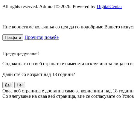
All rights reserved. Admiral © 2026. Powered by
DigitalCentar
Ние користиме колачиња со цел да го подобриме Вашето искуств
Прочитај повеќе
Прифати
Предупредување!
Содржината на веб страната е наменета исклучиво за лица со во
Дали сте со возраст над 18 години?
Да!
Не!
Оваа веб страница е достапна само за корисници над 18 години
Со влегување на оваа веб страница, вие се согласувате со Усло