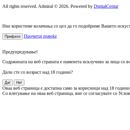
All rights reserved. Admiral © 2026. Powered by
DigitalCentar
Ние користиме колачиња со цел да го подобриме Вашето искуств
Прочитај повеќе
Прифати
Предупредување!
Содржината на веб страната е наменета исклучиво за лица со во
Дали сте со возраст над 18 години?
Да!
Не!
Оваа веб страница е достапна само за корисници над 18 години
Со влегување на оваа веб страница, вие се согласувате со Усло