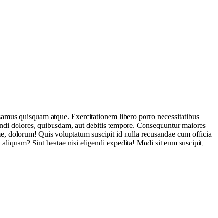
usamus quisquam atque. Exercitationem libero porro necessitatibus
endi dolores, quibusdam, aut debitis tempore. Consequuntur maiores
, dolorum! Quis voluptatum suscipit id nulla recusandae cum officia
aliquam? Sint beatae nisi eligendi expedita! Modi sit eum suscipit,