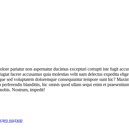
olore pariatur non aspernatur ducimus excepturi corrupti iste fugit acc
ugiat facere accusamus quia molestias velit nam delectus expedita elig
ique sed voluptatem doloremque consequuntur tempore sunt hic? Maxime
perferendis blanditiis, hic omnis quod ullam sequi enim et praesentium 
 nobis. Nostrum, impedit!
идео надзор