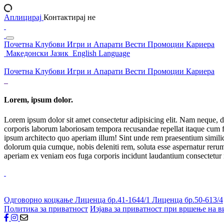
Аплицирај
Контактирај не
Почетна
Клубови
Игри и Апарати
Вести
Промоции
Кариера
Македонски Јазик
English Language
Почетна
Клубови
Игри и Апарати
Вести
Промоции
Кариера
Lorem, ipsum dolor.
Lorem ipsum dolor sit amet consectetur adipisicing elit. Nam neque, d
corporis laborum laboriosam tempora recusandae repellat itaque cum f
ipsum architecto quo aperiam illum! Sint unde rem praesentium simil
dolorum quia cumque, nobis deleniti rem, soluta esse aspernatur rerum 
aperiam ex veniam eos fuga corporis incidunt laudantium consectetur
Одговорно коцкање
Лиценца бр.41-1644/1
Лиценца бр.50-613/4
Политика за приватност
Изјава за приватност при вршење на в