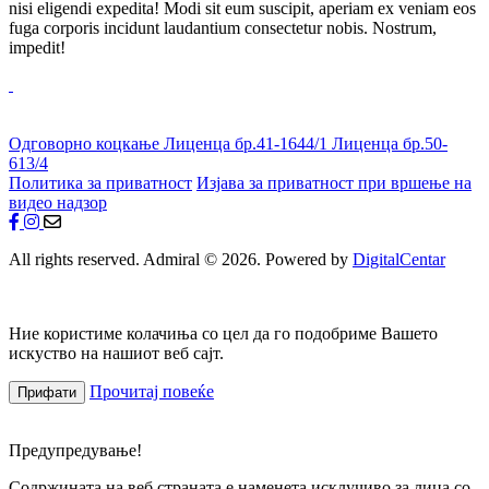
nisi eligendi expedita! Modi sit eum suscipit, aperiam ex veniam eos
fuga corporis incidunt laudantium consectetur nobis. Nostrum,
impedit!
Одговорно коцкање
Лиценца бр.41-1644/1
Лиценца бр.50-
613/4
Политика за приватност
Изјава за приватност при вршење на
видео надзор
All rights reserved. Admiral © 2026. Powered by
DigitalCentar
Ние користиме колачиња со цел да го подобриме Вашето
искуство на нашиот веб сајт.
Прочитај повеќе
Прифати
Предупредување!
Содржината на веб страната е наменета исклучиво за лица со