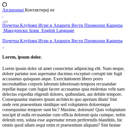
Аплицирај
Контактирај не
Почетна
Клубови
Игри и Апарати
Вести
Промоции
Кариера
Македонски Јазик
English Language
Почетна
Клубови
Игри и Апарати
Вести
Промоции
Кариера
Lorem, ipsum dolor.
Lorem ipsum dolor sit amet consectetur adipisicing elit. Nam neque,
dolore pariatur non aspernatur ducimus excepturi corrupti iste fugit
accusamus quisquam atque. Exercitationem libero porro
necessitatibus corporis laborum laboriosam tempora recusandae
repellat itaque cum fugiat facere accusamus quia molestias velit nam
delectus expedita eligendi dolores, quibusdam, aut debitis tempore.
Consequuntur maiores ipsum architecto quo aperiam illum! Sint
unde rem praesentium similique sed voluptatem doloremque
consequuntur tempore sunt hic? Maxime, dolorum! Quis voluptatum
suscipit id nulla recusandae cum officia dolorum quia cumque, nobis
deleniti rem, soluta esse aspernatur rerum perferendis blanditiis, hic
omnis quod ullam sequi enim et praesentium aliquam? Sint beatae