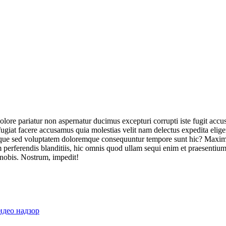
olore pariatur non aspernatur ducimus excepturi corrupti iste fugit acc
ugiat facere accusamus quia molestias velit nam delectus expedita elig
ique sed voluptatem doloremque consequuntur tempore sunt hic? Maxime
perferendis blanditiis, hic omnis quod ullam sequi enim et praesentium 
 nobis. Nostrum, impedit!
идео надзор