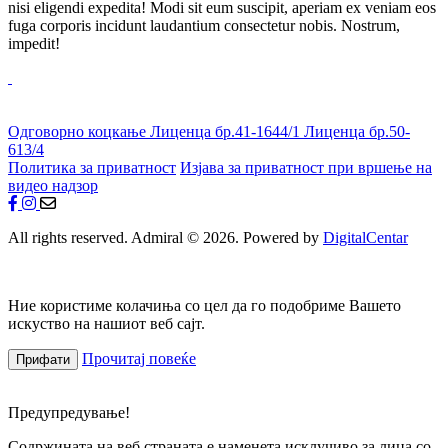
nisi eligendi expedita! Modi sit eum suscipit, aperiam ex veniam eos
fuga corporis incidunt laudantium consectetur nobis. Nostrum,
impedit!
Одговорно коцкање
Лиценца бр.41-1644/1
Лиценца бр.50-
613/4
Политика за приватност
Изјава за приватност при вршење на
видео надзор
All rights reserved. Admiral © 2026. Powered by
DigitalCentar
Ние користиме колачиња со цел да го подобриме Вашето
искуство на нашиот веб сајт.
Прочитај повеќе
Прифати
Предупредување!
Содржината на веб страната е наменета исклучиво за лица со