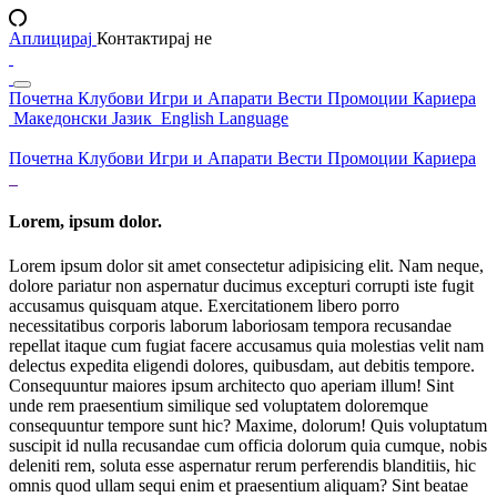
Аплицирај
Контактирај не
Почетна
Клубови
Игри и Апарати
Вести
Промоции
Кариера
Македонски Јазик
English Language
Почетна
Клубови
Игри и Апарати
Вести
Промоции
Кариера
Lorem, ipsum dolor.
Lorem ipsum dolor sit amet consectetur adipisicing elit. Nam neque,
dolore pariatur non aspernatur ducimus excepturi corrupti iste fugit
accusamus quisquam atque. Exercitationem libero porro
necessitatibus corporis laborum laboriosam tempora recusandae
repellat itaque cum fugiat facere accusamus quia molestias velit nam
delectus expedita eligendi dolores, quibusdam, aut debitis tempore.
Consequuntur maiores ipsum architecto quo aperiam illum! Sint
unde rem praesentium similique sed voluptatem doloremque
consequuntur tempore sunt hic? Maxime, dolorum! Quis voluptatum
suscipit id nulla recusandae cum officia dolorum quia cumque, nobis
deleniti rem, soluta esse aspernatur rerum perferendis blanditiis, hic
omnis quod ullam sequi enim et praesentium aliquam? Sint beatae