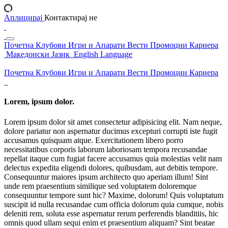
Аплицирај
Контактирај не
Почетна
Клубови
Игри и Апарати
Вести
Промоции
Кариера
Македонски Јазик
English Language
Почетна
Клубови
Игри и Апарати
Вести
Промоции
Кариера
Lorem, ipsum dolor.
Lorem ipsum dolor sit amet consectetur adipisicing elit. Nam neque,
dolore pariatur non aspernatur ducimus excepturi corrupti iste fugit
accusamus quisquam atque. Exercitationem libero porro
necessitatibus corporis laborum laboriosam tempora recusandae
repellat itaque cum fugiat facere accusamus quia molestias velit nam
delectus expedita eligendi dolores, quibusdam, aut debitis tempore.
Consequuntur maiores ipsum architecto quo aperiam illum! Sint
unde rem praesentium similique sed voluptatem doloremque
consequuntur tempore sunt hic? Maxime, dolorum! Quis voluptatum
suscipit id nulla recusandae cum officia dolorum quia cumque, nobis
deleniti rem, soluta esse aspernatur rerum perferendis blanditiis, hic
omnis quod ullam sequi enim et praesentium aliquam? Sint beatae