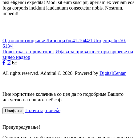
nisi eligendi expedita! Modi sit eum suscipit, aperiam ex veniam eos
fuga corporis incidunt laudantium consectetur nobis. Nostrum,
impedit!
Одговорно коцкање
Лиценца бр.41-1644/1
Лиценца бр.50-
613/4
Политика за приватност
Изјава за приватност при вршење на
видео надзор
All rights reserved. Admiral © 2026. Powered by
DigitalCentar
Ние користиме колачиња со цел да го подобриме Вашето
искуство на нашиот веб сајт.
Прочитај повеќе
Прифати
Предупредување!
Содржината на веб страната е наменета исклучиво за лица со