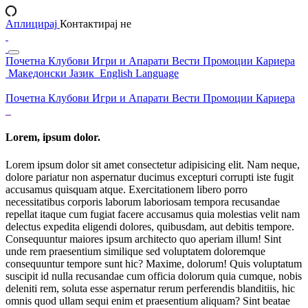
Аплицирај
Контактирај не
Почетна
Клубови
Игри и Апарати
Вести
Промоции
Кариера
Македонски Јазик
English Language
Почетна
Клубови
Игри и Апарати
Вести
Промоции
Кариера
Lorem, ipsum dolor.
Lorem ipsum dolor sit amet consectetur adipisicing elit. Nam neque,
dolore pariatur non aspernatur ducimus excepturi corrupti iste fugit
accusamus quisquam atque. Exercitationem libero porro
necessitatibus corporis laborum laboriosam tempora recusandae
repellat itaque cum fugiat facere accusamus quia molestias velit nam
delectus expedita eligendi dolores, quibusdam, aut debitis tempore.
Consequuntur maiores ipsum architecto quo aperiam illum! Sint
unde rem praesentium similique sed voluptatem doloremque
consequuntur tempore sunt hic? Maxime, dolorum! Quis voluptatum
suscipit id nulla recusandae cum officia dolorum quia cumque, nobis
deleniti rem, soluta esse aspernatur rerum perferendis blanditiis, hic
omnis quod ullam sequi enim et praesentium aliquam? Sint beatae