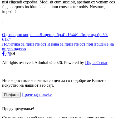
nisi eligendi expedita! Modi sit eum suscipit, aperiam ex veniam eos
fuga corporis incidunt laudantium consectetur nobis. Nostrum,
impedit!
Одговорно коцкање
Лиценца бр.41-1644/1
Лиценца бр.50-
613/4
Политика за приватност
Изјава за приватност при вршење на
видео надзор
All rights reserved. Admiral © 2026. Powered by
DigitalCentar
Ние користиме колачиња со цел да го подобриме Вашето
искуство на нашиот веб сајт.
Прочитај повеќе
Прифати
Предупредување!
Содржината на веб страната е наменета исклучиво за лица со