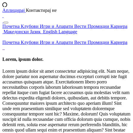
Аплицирај
Контактирај не
Почетна
Клубови
Игри и Апарати
Вести
Промоции
Кариера
Македонски Јазик
English Language
Почетна
Клубови
Игри и Апарати
Вести
Промоции
Кариера
Lorem, ipsum dolor.
Lorem ipsum dolor sit amet consectetur adipisicing elit. Nam neque,
dolore pariatur non aspernatur ducimus excepturi corrupti iste fugit
accusamus quisquam atque. Exercitationem libero porro
necessitatibus corporis laborum laboriosam tempora recusandae
repellat itaque cum fugiat facere accusamus quia molestias velit nam
delectus expedita eligendi dolores, quibusdam, aut debitis tempore.
Consequuntur maiores ipsum architecto quo aperiam illum! Sint
unde rem praesentium similique sed voluptatem doloremque
consequuntur tempore sunt hic? Maxime, dolorum! Quis voluptatum
suscipit id nulla recusandae cum officia dolorum quia cumque, nobis
deleniti rem, soluta esse aspernatur rerum perferendis blanditiis, hic
omnis quod ullam sequi enim et praesentium aliquam? Sint beatae