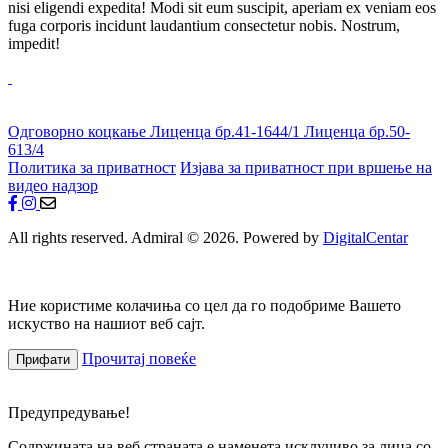
nisi eligendi expedita! Modi sit eum suscipit, aperiam ex veniam eos
fuga corporis incidunt laudantium consectetur nobis. Nostrum,
impedit!
Одговорно коцкање
Лиценца бр.41-1644/1
Лиценца бр.50-
613/4
Политика за приватност
Изјава за приватност при вршење на
видео надзор
All rights reserved. Admiral © 2026. Powered by
DigitalCentar
Ние користиме колачиња со цел да го подобриме Вашето
искуство на нашиот веб сајт.
Прочитај повеќе
Прифати
Предупредување!
Содржината на веб страната е наменета исклучиво за лица со