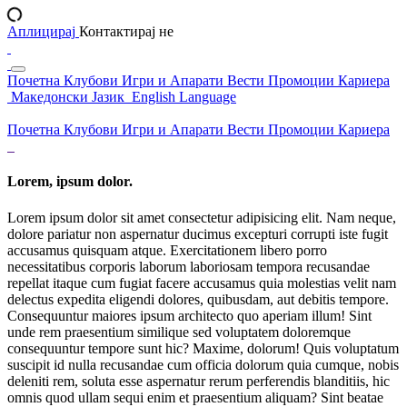
Аплицирај
Контактирај не
Почетна
Клубови
Игри и Апарати
Вести
Промоции
Кариера
Македонски Јазик
English Language
Почетна
Клубови
Игри и Апарати
Вести
Промоции
Кариера
Lorem, ipsum dolor.
Lorem ipsum dolor sit amet consectetur adipisicing elit. Nam neque,
dolore pariatur non aspernatur ducimus excepturi corrupti iste fugit
accusamus quisquam atque. Exercitationem libero porro
necessitatibus corporis laborum laboriosam tempora recusandae
repellat itaque cum fugiat facere accusamus quia molestias velit nam
delectus expedita eligendi dolores, quibusdam, aut debitis tempore.
Consequuntur maiores ipsum architecto quo aperiam illum! Sint
unde rem praesentium similique sed voluptatem doloremque
consequuntur tempore sunt hic? Maxime, dolorum! Quis voluptatum
suscipit id nulla recusandae cum officia dolorum quia cumque, nobis
deleniti rem, soluta esse aspernatur rerum perferendis blanditiis, hic
omnis quod ullam sequi enim et praesentium aliquam? Sint beatae