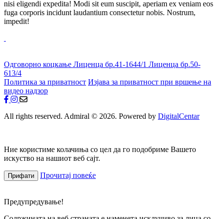
nisi eligendi expedita! Modi sit eum suscipit, aperiam ex veniam eos
fuga corporis incidunt laudantium consectetur nobis. Nostrum,
impedit!
Одговорно коцкање
Лиценца бр.41-1644/1
Лиценца бр.50-
613/4
Политика за приватност
Изјава за приватност при вршење на
видео надзор
All rights reserved. Admiral © 2026. Powered by
DigitalCentar
Ние користиме колачиња со цел да го подобриме Вашето
искуство на нашиот веб сајт.
Прочитај повеќе
Прифати
Предупредување!
Содржината на веб страната е наменета исклучиво за лица со