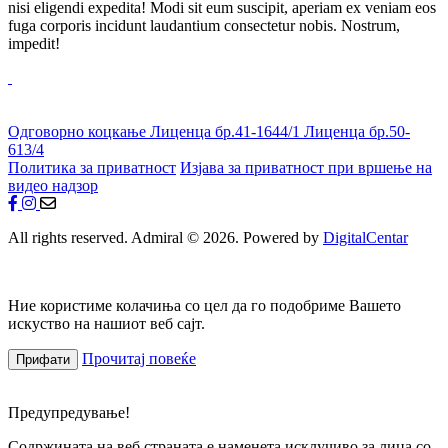
nisi eligendi expedita! Modi sit eum suscipit, aperiam ex veniam eos
fuga corporis incidunt laudantium consectetur nobis. Nostrum,
impedit!
Одговорно коцкање
Лиценца бр.41-1644/1
Лиценца бр.50-
613/4
Политика за приватност
Изјава за приватност при вршење на
видео надзор
All rights reserved. Admiral © 2026. Powered by
DigitalCentar
Ние користиме колачиња со цел да го подобриме Вашето
искуство на нашиот веб сајт.
Прочитај повеќе
Прифати
Предупредување!
Содржината на веб страната е наменета исклучиво за лица со