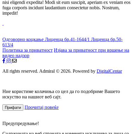
nisi eligendi expedita! Modi sit eum suscipit, aperiam ex veniam eos
fuga corporis incidunt laudantium consectetur nobis. Nostrum,
impedit!
Одговорно коцкање
Лиценца бр.41-1644/1
Лиценца бр.50-
613/4
Политика за приватност
Изјава за приватност при вршење на
видео надзор
All rights reserved. Admiral © 2026. Powered by
DigitalCentar
Ние користиме колачиња со цел да го подобриме Вашето
искуство на нашиот веб сајт.
Прочитај повеќе
Прифати
Предупредување!
Содржината на веб страната е наменета исклучиво за лица со