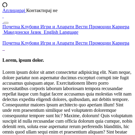
Аплицирај
Контактирај не
Почетна
Клубови
Игри и Апарати
Вести
Промоции
Кариера
Македонски Јазик
English Language
Почетна
Клубови
Игри и Апарати
Вести
Промоции
Кариера
Lorem, ipsum dolor.
Lorem ipsum dolor sit amet consectetur adipisicing elit. Nam neque,
dolore pariatur non aspernatur ducimus excepturi corrupti iste fugit
accusamus quisquam atque. Exercitationem libero porro
necessitatibus corporis laborum laboriosam tempora recusandae
repellat itaque cum fugiat facere accusamus quia molestias velit nam
delectus expedita eligendi dolores, quibusdam, aut debitis tempore.
Consequuntur maiores ipsum architecto quo aperiam illum! Sint
unde rem praesentium similique sed voluptatem doloremque
consequuntur tempore sunt hic? Maxime, dolorum! Quis voluptatum
suscipit id nulla recusandae cum officia dolorum quia cumque, nobis
deleniti rem, soluta esse aspernatur rerum perferendis blanditiis, hic
omnis quod ullam sequi enim et praesentium aliquam? Sint beatae