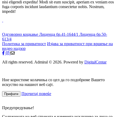
nisi eligendi expedita! Modi sit eum suscipit, aperiam ex veniam eos
fuga corporis incidunt laudantium consectetur nobis. Nostrum,
impedit!
Одговорно коцкање
Лиценца бр.41-1644/1
Лиценца бр.50-
613/4
Политика за приватност
Изјава за приватност при вршење на
видео надзор
All rights reserved. Admiral © 2026. Powered by
DigitalCentar
Ние користиме колачиња со цел да го подобриме Вашето
искуство на нашиот веб сајт.
Прочитај повеќе
Прифати
Предупредување!
Содржината на веб страната е наменета исклучиво за лица со