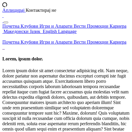
Аплицирај
Контактирај не
Почетна
Клубови
Игри и Апарати
Вести
Промоции
Кариера
Македонски Јазик
English Language
Почетна
Клубови
Игри и Апарати
Вести
Промоции
Кариера
Lorem, ipsum dolor.
Lorem ipsum dolor sit amet consectetur adipisicing elit. Nam neque,
dolore pariatur non aspernatur ducimus excepturi corrupti iste fugit
accusamus quisquam atque. Exercitationem libero porro
necessitatibus corporis laborum laboriosam tempora recusandae
repellat itaque cum fugiat facere accusamus quia molestias velit nam
delectus expedita eligendi dolores, quibusdam, aut debitis tempore.
Consequuntur maiores ipsum architecto quo aperiam illum! Sint
unde rem praesentium similique sed voluptatem doloremque
consequuntur tempore sunt hic? Maxime, dolorum! Quis voluptatum
suscipit id nulla recusandae cum officia dolorum quia cumque, nobis
deleniti rem, soluta esse aspernatur rerum perferendis blanditiis, hic
omnis quod ullam sequi enim et praesentium aliquam? Sint beatae