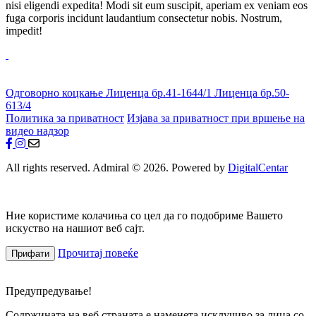
nisi eligendi expedita! Modi sit eum suscipit, aperiam ex veniam eos
fuga corporis incidunt laudantium consectetur nobis. Nostrum,
impedit!
Одговорно коцкање
Лиценца бр.41-1644/1
Лиценца бр.50-
613/4
Политика за приватност
Изјава за приватност при вршење на
видео надзор
All rights reserved. Admiral © 2026. Powered by
DigitalCentar
Ние користиме колачиња со цел да го подобриме Вашето
искуство на нашиот веб сајт.
Прочитај повеќе
Прифати
Предупредување!
Содржината на веб страната е наменета исклучиво за лица со