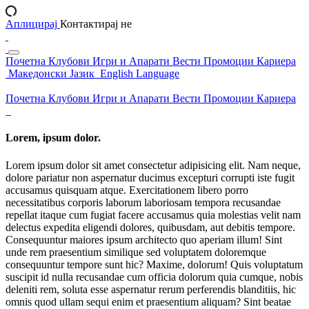
Аплицирај
Контактирај не
Почетна
Клубови
Игри и Апарати
Вести
Промоции
Кариера
Македонски Јазик
English Language
Почетна
Клубови
Игри и Апарати
Вести
Промоции
Кариера
Lorem, ipsum dolor.
Lorem ipsum dolor sit amet consectetur adipisicing elit. Nam neque,
dolore pariatur non aspernatur ducimus excepturi corrupti iste fugit
accusamus quisquam atque. Exercitationem libero porro
necessitatibus corporis laborum laboriosam tempora recusandae
repellat itaque cum fugiat facere accusamus quia molestias velit nam
delectus expedita eligendi dolores, quibusdam, aut debitis tempore.
Consequuntur maiores ipsum architecto quo aperiam illum! Sint
unde rem praesentium similique sed voluptatem doloremque
consequuntur tempore sunt hic? Maxime, dolorum! Quis voluptatum
suscipit id nulla recusandae cum officia dolorum quia cumque, nobis
deleniti rem, soluta esse aspernatur rerum perferendis blanditiis, hic
omnis quod ullam sequi enim et praesentium aliquam? Sint beatae