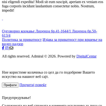
nisi eligendi expedita! Modi sit eum suscipit, aperiam ex veniam eos
fuga corporis incidunt laudantium consectetur nobis. Nostrum,
impedit!
Одговорно коцкање
Лиценца бр.41-1644/1
Лиценца бр.50-
613/4
Политика за приватност
Изјава за приватност при вршење на
видео надзор
All rights reserved. Admiral © 2026. Powered by
DigitalCentar
Ние користиме колачиња со цел да го подобриме Вашето
искуство на нашиот веб сајт.
Прочитај повеќе
Прифати
Предупредување!
Содржината на веб страната е наменета исклучиво за лица со