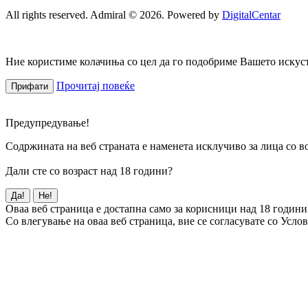
All rights reserved. Admiral © 2026. Powered by
DigitalCentar
Ние користиме колачиња со цел да го подобриме Вашето искуств
Прочитај повеќе
Прифати
Предупредување!
Содржината на веб страната е наменета исклучиво за лица со во
Дали сте со возраст над 18 години?
Да!
Не!
Оваа веб страница е достапна само за корисници над 18 години
Со влегување на оваа веб страница, вие се согласувате со Усло