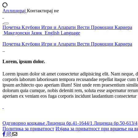
Аплицирај
Контактирај не
Почетна
Клубови
Игри и Апарати
Вести
Промоции
Кариера
Македонски Јазик
English Language
Почетна
Клубови
Игри и Апарати
Вести
Промоции
Кариера
Lorem, ipsum dolor.
Lorem ipsum dolor sit amet consectetur adipisicing elit. Nam neque, d
corporis laborum laboriosam tempora recusandae repellat itaque cum f
ipsum architecto quo aperiam illum! Sint unde rem praesentium simil
dolorum quia cumque, nobis deleniti rem, soluta esse aspernatur rerum 
aperiam ex veniam eos fuga corporis incidunt laudantium consectetur
Одговорно коцкање
Лиценца бр.41-1644/1
Лиценца бр.50-613/4
Политика за приватност
Изјава за приватност при вршење на в