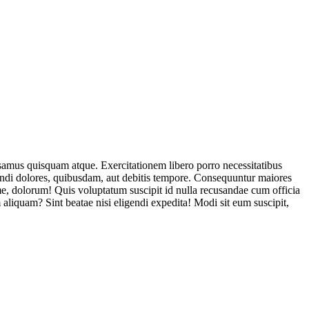
usamus quisquam atque. Exercitationem libero porro necessitatibus
endi dolores, quibusdam, aut debitis tempore. Consequuntur maiores
, dolorum! Quis voluptatum suscipit id nulla recusandae cum officia
aliquam? Sint beatae nisi eligendi expedita! Modi sit eum suscipit,