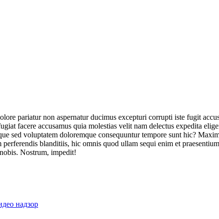
olore pariatur non aspernatur ducimus excepturi corrupti iste fugit acc
ugiat facere accusamus quia molestias velit nam delectus expedita elig
ique sed voluptatem doloremque consequuntur tempore sunt hic? Maxime
perferendis blanditiis, hic omnis quod ullam sequi enim et praesentium 
 nobis. Nostrum, impedit!
идео надзор