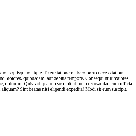
usamus quisquam atque. Exercitationem libero porro necessitatibus
endi dolores, quibusdam, aut debitis tempore. Consequuntur maiores
, dolorum! Quis voluptatum suscipit id nulla recusandae cum officia
aliquam? Sint beatae nisi eligendi expedita! Modi sit eum suscipit,