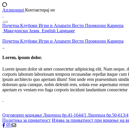
Аплицирај
Контактирај не
Почетна
Клубови
Игри и Апарати
Вести
Промоции
Кариера
Македонски Јазик
English Language
Почетна
Клубови
Игри и Апарати
Вести
Промоции
Кариера
Lorem, ipsum dolor.
Lorem ipsum dolor sit amet consectetur adipisicing elit. Nam neque, d
corporis laborum laboriosam tempora recusandae repellat itaque cum f
ipsum architecto quo aperiam illum! Sint unde rem praesentium simil
dolorum quia cumque, nobis deleniti rem, soluta esse aspernatur rerum 
aperiam ex veniam eos fuga corporis incidunt laudantium consectetur
Одговорно коцкање
Лиценца бр.41-1644/1
Лиценца бр.50-613/4
Политика за приватност
Изјава за приватност при вршење на в