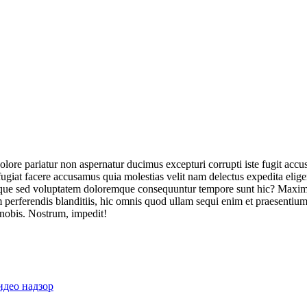
olore pariatur non aspernatur ducimus excepturi corrupti iste fugit acc
ugiat facere accusamus quia molestias velit nam delectus expedita elig
ique sed voluptatem doloremque consequuntur tempore sunt hic? Maxime
perferendis blanditiis, hic omnis quod ullam sequi enim et praesentium 
 nobis. Nostrum, impedit!
идео надзор