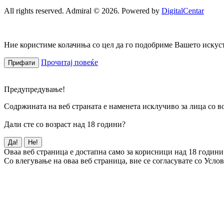
All rights reserved. Admiral © 2026. Powered by
DigitalCentar
Ние користиме колачиња со цел да го подобриме Вашето искуств
Прочитај повеќе
Прифати
Предупредување!
Содржината на веб страната е наменета исклучиво за лица со во
Дали сте со возраст над 18 години?
Да!
Не!
Оваа веб страница е достапна само за корисници над 18 години
Со влегување на оваа веб страница, вие се согласувате со Усло