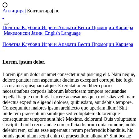
Аплицирај
Контактирај не
Почетна
Клубови
Игри и Апарати
Вести
Промоции
Кариера
Македонски Јазик
English Language
Почетна
Клубови
Игри и Апарати
Вести
Промоции
Кариера
Lorem, ipsum dolor.
Lorem ipsum dolor sit amet consectetur adipisicing elit. Nam neque,
dolore pariatur non aspernatur ducimus excepturi corrupti iste fugit
accusamus quisquam atque. Exercitationem libero porro
necessitatibus corporis laborum laboriosam tempora recusandae
repellat itaque cum fugiat facere accusamus quia molestias velit nam
delectus expedita eligendi dolores, quibusdam, aut debitis tempore.
Consequuntur maiores ipsum architecto quo aperiam illum! Sint
unde rem praesentium similique sed voluptatem doloremque
consequuntur tempore sunt hic? Maxime, dolorum! Quis voluptatum
suscipit id nulla recusandae cum officia dolorum quia cumque, nobis
deleniti rem, soluta esse aspernatur rerum perferendis blanditiis, hic
omnis quod ullam sequi enim et praesentium aliquam? Sint beatae