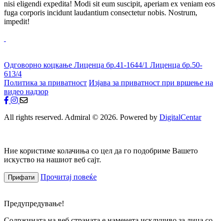
nisi eligendi expedita! Modi sit eum suscipit, aperiam ex veniam eos
fuga corporis incidunt laudantium consectetur nobis. Nostrum,
impedit!
Одговорно коцкање
Лиценца бр.41-1644/1
Лиценца бр.50-
613/4
Политика за приватност
Изјава за приватност при вршење на
видео надзор
All rights reserved. Admiral © 2026. Powered by
DigitalCentar
Ние користиме колачиња со цел да го подобриме Вашето
искуство на нашиот веб сајт.
Прочитај повеќе
Прифати
Предупредување!
Содржината на веб страната е наменета исклучиво за лица со