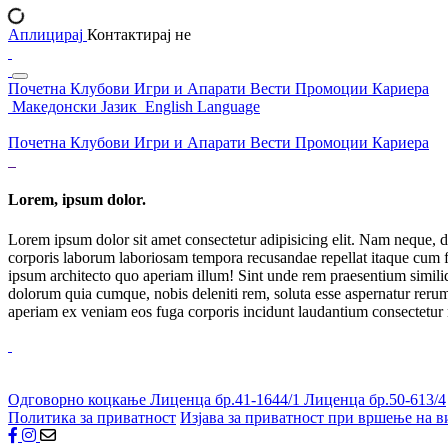
Аплицирај
Контактирај не
Почетна
Клубови
Игри и Апарати
Вести
Промоции
Кариера
Македонски Јазик
English Language
Почетна
Клубови
Игри и Апарати
Вести
Промоции
Кариера
Lorem, ipsum dolor.
Lorem ipsum dolor sit amet consectetur adipisicing elit. Nam neque, d
corporis laborum laboriosam tempora recusandae repellat itaque cum f
ipsum architecto quo aperiam illum! Sint unde rem praesentium simil
dolorum quia cumque, nobis deleniti rem, soluta esse aspernatur rerum 
aperiam ex veniam eos fuga corporis incidunt laudantium consectetur
Одговорно коцкање
Лиценца бр.41-1644/1
Лиценца бр.50-613/4
Политика за приватност
Изјава за приватност при вршење на в