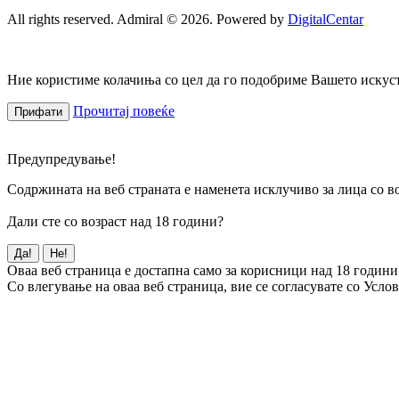
All rights reserved. Admiral © 2026. Powered by
DigitalCentar
Ние користиме колачиња со цел да го подобриме Вашето искуств
Прочитај повеќе
Прифати
Предупредување!
Содржината на веб страната е наменета исклучиво за лица со во
Дали сте со возраст над 18 години?
Да!
Не!
Оваа веб страница е достапна само за корисници над 18 години
Со влегување на оваа веб страница, вие се согласувате со Усло