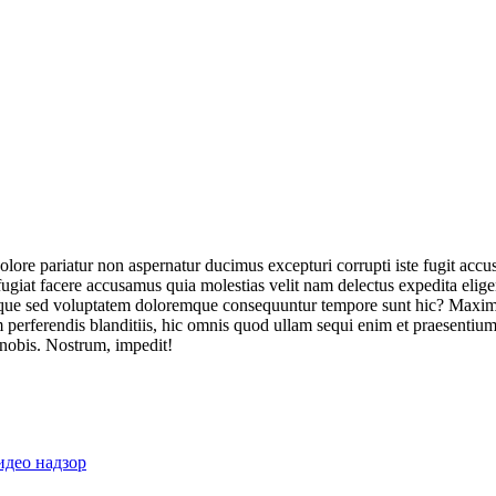
olore pariatur non aspernatur ducimus excepturi corrupti iste fugit acc
ugiat facere accusamus quia molestias velit nam delectus expedita elig
ique sed voluptatem doloremque consequuntur tempore sunt hic? Maxime
perferendis blanditiis, hic omnis quod ullam sequi enim et praesentium 
 nobis. Nostrum, impedit!
идео надзор