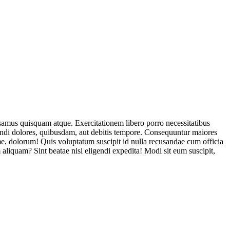
usamus quisquam atque. Exercitationem libero porro necessitatibus
endi dolores, quibusdam, aut debitis tempore. Consequuntur maiores
, dolorum! Quis voluptatum suscipit id nulla recusandae cum officia
aliquam? Sint beatae nisi eligendi expedita! Modi sit eum suscipit,