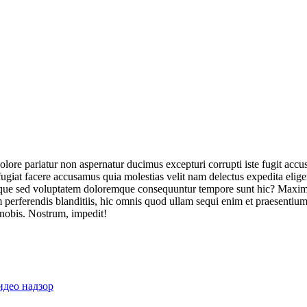
olore pariatur non aspernatur ducimus excepturi corrupti iste fugit acc
ugiat facere accusamus quia molestias velit nam delectus expedita elig
ique sed voluptatem doloremque consequuntur tempore sunt hic? Maxime
perferendis blanditiis, hic omnis quod ullam sequi enim et praesentium 
 nobis. Nostrum, impedit!
идео надзор