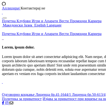
Аплицирај
Контактирај не
Почетна
Клубови
Игри и Апарати
Вести
Промоции
Кариера
Македонски Јазик
English Language
Почетна
Клубови
Игри и Апарати
Вести
Промоции
Кариера
Lorem, ipsum dolor.
Lorem ipsum dolor sit amet consectetur adipisicing elit. Nam neque, d
corporis laborum laboriosam tempora recusandae repellat itaque cum f
ipsum architecto quo aperiam illum! Sint unde rem praesentium simil
dolorum quia cumque, nobis deleniti rem, soluta esse aspernatur rerum 
aperiam ex veniam eos fuga corporis incidunt laudantium consectetur
Одговорно коцкање
Лиценца бр.41-1644/1
Лиценца бр.50-613/4
Политика за приватност
Изјава за приватност при вршење на в