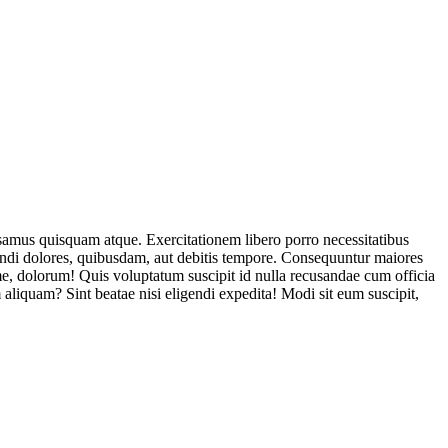
usamus quisquam atque. Exercitationem libero porro necessitatibus
endi dolores, quibusdam, aut debitis tempore. Consequuntur maiores
, dolorum! Quis voluptatum suscipit id nulla recusandae cum officia
aliquam? Sint beatae nisi eligendi expedita! Modi sit eum suscipit,