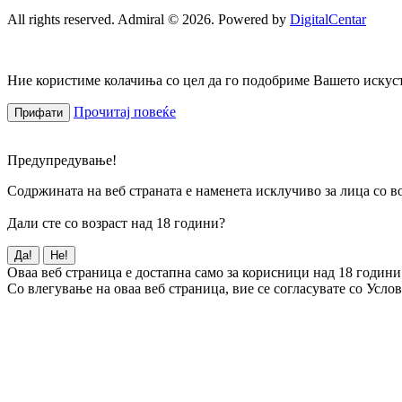
All rights reserved. Admiral © 2026. Powered by
DigitalCentar
Ние користиме колачиња со цел да го подобриме Вашето искуств
Прочитај повеќе
Прифати
Предупредување!
Содржината на веб страната е наменета исклучиво за лица со во
Дали сте со возраст над 18 години?
Да!
Не!
Оваа веб страница е достапна само за корисници над 18 години
Со влегување на оваа веб страница, вие се согласувате со Усло