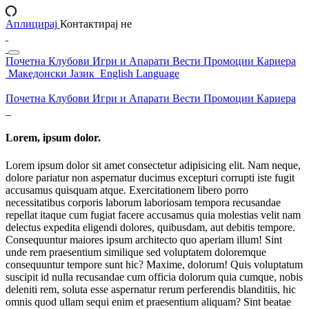
Аплицирај
Контактирај не
Почетна
Клубови
Игри и Апарати
Вести
Промоции
Кариера
Македонски Јазик
English Language
Почетна
Клубови
Игри и Апарати
Вести
Промоции
Кариера
Lorem, ipsum dolor.
Lorem ipsum dolor sit amet consectetur adipisicing elit. Nam neque,
dolore pariatur non aspernatur ducimus excepturi corrupti iste fugit
accusamus quisquam atque. Exercitationem libero porro
necessitatibus corporis laborum laboriosam tempora recusandae
repellat itaque cum fugiat facere accusamus quia molestias velit nam
delectus expedita eligendi dolores, quibusdam, aut debitis tempore.
Consequuntur maiores ipsum architecto quo aperiam illum! Sint
unde rem praesentium similique sed voluptatem doloremque
consequuntur tempore sunt hic? Maxime, dolorum! Quis voluptatum
suscipit id nulla recusandae cum officia dolorum quia cumque, nobis
deleniti rem, soluta esse aspernatur rerum perferendis blanditiis, hic
omnis quod ullam sequi enim et praesentium aliquam? Sint beatae