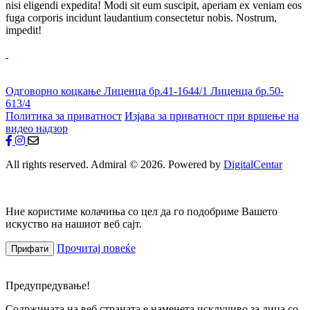
nisi eligendi expedita! Modi sit eum suscipit, aperiam ex veniam eos
fuga corporis incidunt laudantium consectetur nobis. Nostrum,
impedit!
Одговорно коцкање
Лиценца бр.41-1644/1
Лиценца бр.50-
613/4
Политика за приватност
Изјава за приватност при вршење на
видео надзор
All rights reserved. Admiral © 2026. Powered by
DigitalCentar
Ние користиме колачиња со цел да го подобриме Вашето
искуство на нашиот веб сајт.
Прочитај повеќе
Прифати
Предупредување!
Содржината на веб страната е наменета исклучиво за лица со