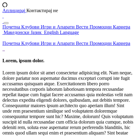
Аплицирај
Контактирај не
Почетна
Клубови
Игри и Апарати
Вести
Промоции
Кариера
Македонски Јазик
English Language
Почетна
Клубови
Игри и Апарати
Вести
Промоции
Кариера
Lorem, ipsum dolor.
Lorem ipsum dolor sit amet consectetur adipisicing elit. Nam neque,
dolore pariatur non aspernatur ducimus excepturi corrupti iste fugit
accusamus quisquam atque. Exercitationem libero porro
necessitatibus corporis laborum laboriosam tempora recusandae
repellat itaque cum fugiat facere accusamus quia molestias velit nam
delectus expedita eligendi dolores, quibusdam, aut debitis tempore.
Consequuntur maiores ipsum architecto quo aperiam illum! Sint
unde rem praesentium similique sed voluptatem doloremque
consequuntur tempore sunt hic? Maxime, dolorum! Quis voluptatum
suscipit id nulla recusandae cum officia dolorum quia cumque, nobis
deleniti rem, soluta esse aspernatur rerum perferendis blanditiis, hic
omnis quod ullam sequi enim et praesentium aliquam? Sint beatae