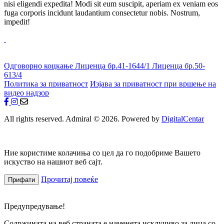
nisi eligendi expedita! Modi sit eum suscipit, aperiam ex veniam eos
fuga corporis incidunt laudantium consectetur nobis. Nostrum,
impedit!
Одговорно коцкање
Лиценца бр.41-1644/1
Лиценца бр.50-
613/4
Политика за приватност
Изјава за приватност при вршење на
видео надзор
All rights reserved. Admiral © 2026. Powered by
DigitalCentar
Ние користиме колачиња со цел да го подобриме Вашето
искуство на нашиот веб сајт.
Прочитај повеќе
Прифати
Предупредување!
Содржината на веб страната е наменета исклучиво за лица со