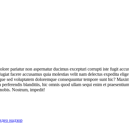
olore pariatur non aspernatur ducimus excepturi corrupti iste fugit acc
ugiat facere accusamus quia molestias velit nam delectus expedita elig
ique sed voluptatem doloremque consequuntur tempore sunt hic? Maxime
perferendis blanditiis, hic omnis quod ullam sequi enim et praesentium 
 nobis. Nostrum, impedit!
идео надзор