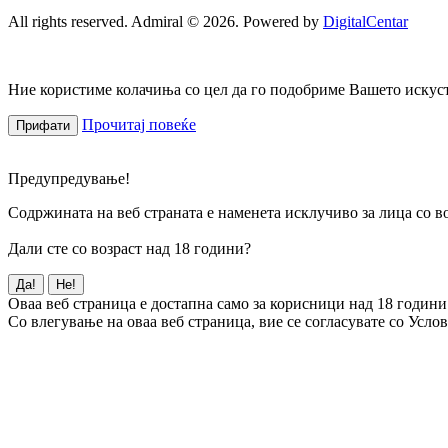
All rights reserved. Admiral © 2026. Powered by
DigitalCentar
Ние користиме колачиња со цел да го подобриме Вашето искуств
Прочитај повеќе
Прифати
Предупредување!
Содржината на веб страната е наменета исклучиво за лица со во
Дали сте со возраст над 18 години?
Да!
Не!
Оваа веб страница е достапна само за корисници над 18 години
Со влегување на оваа веб страница, вие се согласувате со Усло