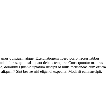
usamus quisquam atque. Exercitationem libero porro necessitatibus
endi dolores, quibusdam, aut debitis tempore. Consequuntur maiores
, dolorum! Quis voluptatum suscipit id nulla recusandae cum officia
aliquam? Sint beatae nisi eligendi expedita! Modi sit eum suscipit,