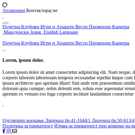
Аплицирај
Контактирај не
Почетна
Клубови
Игри и Апарати
Вести
Промоции
Кариера
Македонски Јазик
English Language
Почетна
Клубови
Игри и Апарати
Вести
Промоции
Кариера
Lorem, ipsum dolor.
Lorem ipsum dolor sit amet consectetur adipisicing elit. Nam neque, d
corporis laborum laboriosam tempora recusandae repellat itaque cum f
ipsum architecto quo aperiam illum! Sint unde rem praesentium simil
dolorum quia cumque, nobis deleniti rem, soluta esse aspernatur rerum 
aperiam ex veniam eos fuga corporis incidunt laudantium consectetur
Одговорно коцкање
Лиценца бр.41-1644/1
Лиценца бр.50-613/4
Политика за приватност
Изјава за приватност при вршење на в