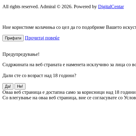
All rights reserved. Admiral © 2026. Powered by
DigitalCentar
Ние користиме колачиња со цел да го подобриме Вашето искуств
Прочитај повеќе
Прифати
Предупредување!
Содржината на веб страната е наменета исклучиво за лица со во
Дали сте со возраст над 18 години?
Да!
Не!
Оваа веб страница е достапна само за корисници над 18 години
Со влегување на оваа веб страница, вие се согласувате со Усло