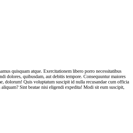
usamus quisquam atque. Exercitationem libero porro necessitatibus
endi dolores, quibusdam, aut debitis tempore. Consequuntur maiores
, dolorum! Quis voluptatum suscipit id nulla recusandae cum officia
aliquam? Sint beatae nisi eligendi expedita! Modi sit eum suscipit,