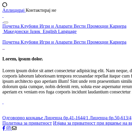
Аплицирај
Контактирај не
Почетна
Клубови
Игри и Апарати
Вести
Промоции
Кариера
Македонски Јазик
English Language
Почетна
Клубови
Игри и Апарати
Вести
Промоции
Кариера
Lorem, ipsum dolor.
Lorem ipsum dolor sit amet consectetur adipisicing elit. Nam neque, d
corporis laborum laboriosam tempora recusandae repellat itaque cum f
ipsum architecto quo aperiam illum! Sint unde rem praesentium simil
dolorum quia cumque, nobis deleniti rem, soluta esse aspernatur rerum 
aperiam ex veniam eos fuga corporis incidunt laudantium consectetur
Одговорно коцкање
Лиценца бр.41-1644/1
Лиценца бр.50-613/4
Политика за приватност
Изјава за приватност при вршење на в