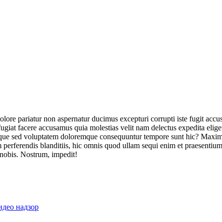
olore pariatur non aspernatur ducimus excepturi corrupti iste fugit acc
ugiat facere accusamus quia molestias velit nam delectus expedita elig
ique sed voluptatem doloremque consequuntur tempore sunt hic? Maxime
perferendis blanditiis, hic omnis quod ullam sequi enim et praesentium 
 nobis. Nostrum, impedit!
идео надзор