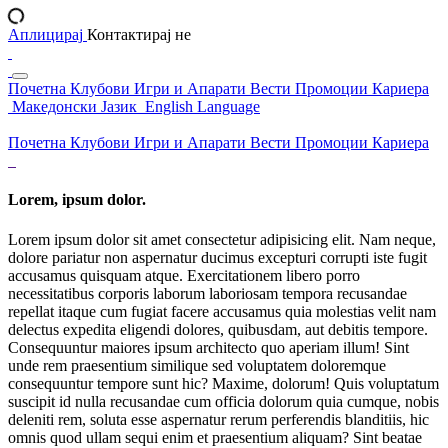
Аплицирај
Контактирај не
Почетна
Клубови
Игри и Апарати
Вести
Промоции
Кариера
Македонски Јазик
English Language
Почетна
Клубови
Игри и Апарати
Вести
Промоции
Кариера
Lorem, ipsum dolor.
Lorem ipsum dolor sit amet consectetur adipisicing elit. Nam neque,
dolore pariatur non aspernatur ducimus excepturi corrupti iste fugit
accusamus quisquam atque. Exercitationem libero porro
necessitatibus corporis laborum laboriosam tempora recusandae
repellat itaque cum fugiat facere accusamus quia molestias velit nam
delectus expedita eligendi dolores, quibusdam, aut debitis tempore.
Consequuntur maiores ipsum architecto quo aperiam illum! Sint
unde rem praesentium similique sed voluptatem doloremque
consequuntur tempore sunt hic? Maxime, dolorum! Quis voluptatum
suscipit id nulla recusandae cum officia dolorum quia cumque, nobis
deleniti rem, soluta esse aspernatur rerum perferendis blanditiis, hic
omnis quod ullam sequi enim et praesentium aliquam? Sint beatae