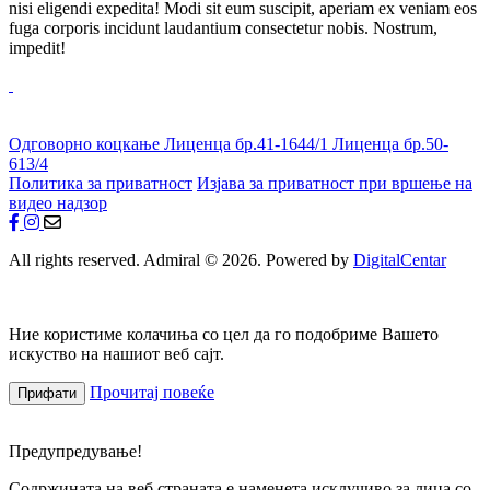
nisi eligendi expedita! Modi sit eum suscipit, aperiam ex veniam eos
fuga corporis incidunt laudantium consectetur nobis. Nostrum,
impedit!
Одговорно коцкање
Лиценца бр.41-1644/1
Лиценца бр.50-
613/4
Политика за приватност
Изјава за приватност при вршење на
видео надзор
All rights reserved. Admiral © 2026. Powered by
DigitalCentar
Ние користиме колачиња со цел да го подобриме Вашето
искуство на нашиот веб сајт.
Прочитај повеќе
Прифати
Предупредување!
Содржината на веб страната е наменета исклучиво за лица со