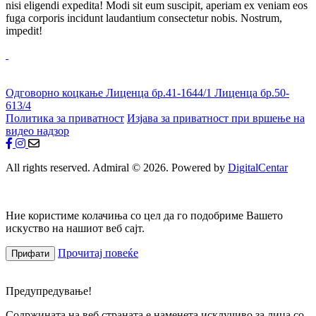
nisi eligendi expedita! Modi sit eum suscipit, aperiam ex veniam eos
fuga corporis incidunt laudantium consectetur nobis. Nostrum,
impedit!
Одговорно коцкање
Лиценца бр.41-1644/1
Лиценца бр.50-
613/4
Политика за приватност
Изјава за приватност при вршење на
видео надзор
All rights reserved. Admiral © 2026. Powered by
DigitalCentar
Ние користиме колачиња со цел да го подобриме Вашето
искуство на нашиот веб сајт.
Прочитај повеќе
Прифати
Предупредување!
Содржината на веб страната е наменета исклучиво за лица со