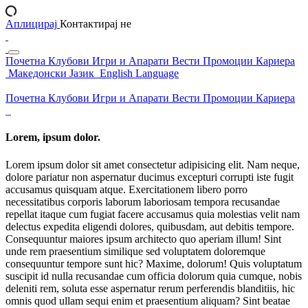
Аплицирај
Контактирај не
Почетна
Клубови
Игри и Апарати
Вести
Промоции
Кариера
Македонски Јазик
English Language
Почетна
Клубови
Игри и Апарати
Вести
Промоции
Кариера
Lorem, ipsum dolor.
Lorem ipsum dolor sit amet consectetur adipisicing elit. Nam neque,
dolore pariatur non aspernatur ducimus excepturi corrupti iste fugit
accusamus quisquam atque. Exercitationem libero porro
necessitatibus corporis laborum laboriosam tempora recusandae
repellat itaque cum fugiat facere accusamus quia molestias velit nam
delectus expedita eligendi dolores, quibusdam, aut debitis tempore.
Consequuntur maiores ipsum architecto quo aperiam illum! Sint
unde rem praesentium similique sed voluptatem doloremque
consequuntur tempore sunt hic? Maxime, dolorum! Quis voluptatum
suscipit id nulla recusandae cum officia dolorum quia cumque, nobis
deleniti rem, soluta esse aspernatur rerum perferendis blanditiis, hic
omnis quod ullam sequi enim et praesentium aliquam? Sint beatae