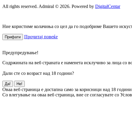
All rights reserved. Admiral © 2026. Powered by
DigitalCentar
Ние користиме колачиња со цел да го подобриме Вашето искуств
Прочитај повеќе
Прифати
Предупредување!
Содржината на веб страната е наменета исклучиво за лица со во
Дали сте со возраст над 18 години?
Да!
Не!
Оваа веб страница е достапна само за корисници над 18 години
Со влегување на оваа веб страница, вие се согласувате со Усло