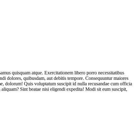
usamus quisquam atque. Exercitationem libero porro necessitatibus
endi dolores, quibusdam, aut debitis tempore. Consequuntur maiores
, dolorum! Quis voluptatum suscipit id nulla recusandae cum officia
aliquam? Sint beatae nisi eligendi expedita! Modi sit eum suscipit,