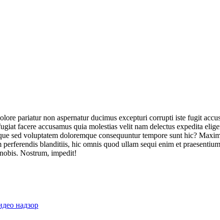
olore pariatur non aspernatur ducimus excepturi corrupti iste fugit acc
ugiat facere accusamus quia molestias velit nam delectus expedita elig
ique sed voluptatem doloremque consequuntur tempore sunt hic? Maxime
perferendis blanditiis, hic omnis quod ullam sequi enim et praesentium 
 nobis. Nostrum, impedit!
идео надзор