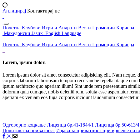
Аплицирај
Контактирај не
Почетна
Клубови
Игри и Апарати
Вести
Промоции
Кариера
Македонски Јазик
English Language
Почетна
Клубови
Игри и Апарати
Вести
Промоции
Кариера
Lorem, ipsum dolor.
Lorem ipsum dolor sit amet consectetur adipisicing elit. Nam neque, d
corporis laborum laboriosam tempora recusandae repellat itaque cum f
ipsum architecto quo aperiam illum! Sint unde rem praesentium simil
dolorum quia cumque, nobis deleniti rem, soluta esse aspernatur rerum 
aperiam ex veniam eos fuga corporis incidunt laudantium consectetur
Одговорно коцкање
Лиценца бр.41-1644/1
Лиценца бр.50-613/4
Политика за приватност
Изјава за приватност при вршење на в