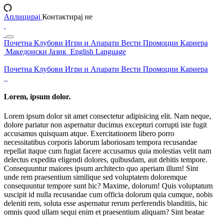
Аплицирај
Контактирај не
Почетна
Клубови
Игри и Апарати
Вести
Промоции
Кариера
Македонски Јазик
English Language
Почетна
Клубови
Игри и Апарати
Вести
Промоции
Кариера
Lorem, ipsum dolor.
Lorem ipsum dolor sit amet consectetur adipisicing elit. Nam neque,
dolore pariatur non aspernatur ducimus excepturi corrupti iste fugit
accusamus quisquam atque. Exercitationem libero porro
necessitatibus corporis laborum laboriosam tempora recusandae
repellat itaque cum fugiat facere accusamus quia molestias velit nam
delectus expedita eligendi dolores, quibusdam, aut debitis tempore.
Consequuntur maiores ipsum architecto quo aperiam illum! Sint
unde rem praesentium similique sed voluptatem doloremque
consequuntur tempore sunt hic? Maxime, dolorum! Quis voluptatum
suscipit id nulla recusandae cum officia dolorum quia cumque, nobis
deleniti rem, soluta esse aspernatur rerum perferendis blanditiis, hic
omnis quod ullam sequi enim et praesentium aliquam? Sint beatae