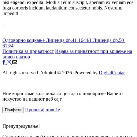
nisi eligendi expedita! Modi sit eum suscipit, aperiam ex veniam eos
fuga corporis incidunt laudantium consectetur nobis. Nostrum,
impedit!
Одговорно коцкање
Лиценца бр.41-1644/1
Лиценца бр.50-
613/4
Политика за приватност
Изјава за приватност при вршење на
видео надзор
All rights reserved. Admiral © 2026. Powered by
DigitalCentar
Ние користиме колачиња со цел да го подобриме Вашето
искуство на нашиот веб сајт.
Прочитај повеќе
Прифати
Предупредување!
Содржината на веб страната е наменета исклучиво за лица со