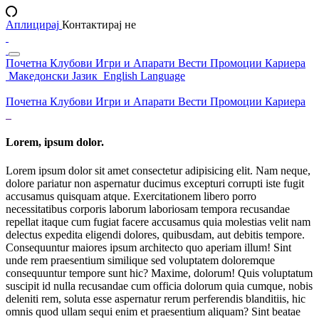
Аплицирај
Контактирај не
Почетна
Клубови
Игри и Апарати
Вести
Промоции
Кариера
Македонски Јазик
English Language
Почетна
Клубови
Игри и Апарати
Вести
Промоции
Кариера
Lorem, ipsum dolor.
Lorem ipsum dolor sit amet consectetur adipisicing elit. Nam neque,
dolore pariatur non aspernatur ducimus excepturi corrupti iste fugit
accusamus quisquam atque. Exercitationem libero porro
necessitatibus corporis laborum laboriosam tempora recusandae
repellat itaque cum fugiat facere accusamus quia molestias velit nam
delectus expedita eligendi dolores, quibusdam, aut debitis tempore.
Consequuntur maiores ipsum architecto quo aperiam illum! Sint
unde rem praesentium similique sed voluptatem doloremque
consequuntur tempore sunt hic? Maxime, dolorum! Quis voluptatum
suscipit id nulla recusandae cum officia dolorum quia cumque, nobis
deleniti rem, soluta esse aspernatur rerum perferendis blanditiis, hic
omnis quod ullam sequi enim et praesentium aliquam? Sint beatae