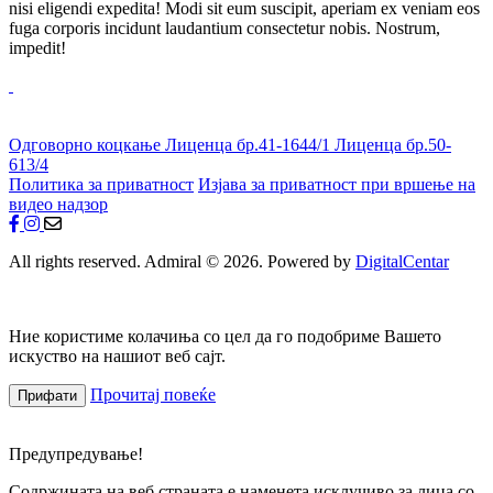
nisi eligendi expedita! Modi sit eum suscipit, aperiam ex veniam eos
fuga corporis incidunt laudantium consectetur nobis. Nostrum,
impedit!
Одговорно коцкање
Лиценца бр.41-1644/1
Лиценца бр.50-
613/4
Политика за приватност
Изјава за приватност при вршење на
видео надзор
All rights reserved. Admiral © 2026. Powered by
DigitalCentar
Ние користиме колачиња со цел да го подобриме Вашето
искуство на нашиот веб сајт.
Прочитај повеќе
Прифати
Предупредување!
Содржината на веб страната е наменета исклучиво за лица со