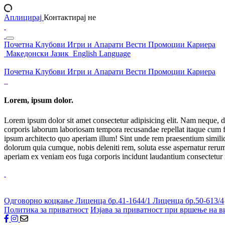
Аплицирај
Контактирај не
Почетна
Клубови
Игри и Апарати
Вести
Промоции
Кариера
Македонски Јазик
English Language
Почетна
Клубови
Игри и Апарати
Вести
Промоции
Кариера
Lorem, ipsum dolor.
Lorem ipsum dolor sit amet consectetur adipisicing elit. Nam neque, d
corporis laborum laboriosam tempora recusandae repellat itaque cum f
ipsum architecto quo aperiam illum! Sint unde rem praesentium simil
dolorum quia cumque, nobis deleniti rem, soluta esse aspernatur rerum 
aperiam ex veniam eos fuga corporis incidunt laudantium consectetur
Одговорно коцкање
Лиценца бр.41-1644/1
Лиценца бр.50-613/4
Политика за приватност
Изјава за приватност при вршење на в