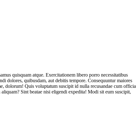
usamus quisquam atque. Exercitationem libero porro necessitatibus
endi dolores, quibusdam, aut debitis tempore. Consequuntur maiores
, dolorum! Quis voluptatum suscipit id nulla recusandae cum officia
aliquam? Sint beatae nisi eligendi expedita! Modi sit eum suscipit,