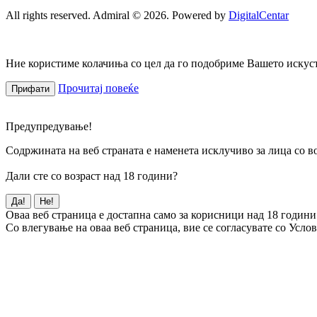
All rights reserved. Admiral © 2026. Powered by
DigitalCentar
Ние користиме колачиња со цел да го подобриме Вашето искуств
Прочитај повеќе
Прифати
Предупредување!
Содржината на веб страната е наменета исклучиво за лица со во
Дали сте со возраст над 18 години?
Да!
Не!
Оваа веб страница е достапна само за корисници над 18 години
Со влегување на оваа веб страница, вие се согласувате со Усло