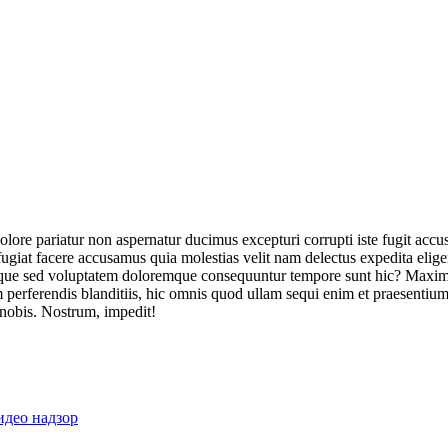
olore pariatur non aspernatur ducimus excepturi corrupti iste fugit acc
ugiat facere accusamus quia molestias velit nam delectus expedita elig
ique sed voluptatem doloremque consequuntur tempore sunt hic? Maxime
perferendis blanditiis, hic omnis quod ullam sequi enim et praesentium 
 nobis. Nostrum, impedit!
идео надзор