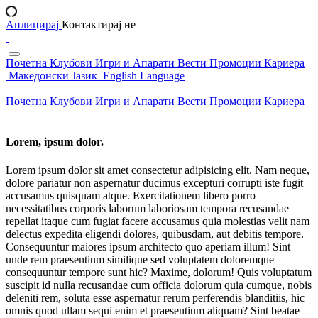
Аплицирај
Контактирај не
Почетна
Клубови
Игри и Апарати
Вести
Промоции
Кариера
Македонски Јазик
English Language
Почетна
Клубови
Игри и Апарати
Вести
Промоции
Кариера
Lorem, ipsum dolor.
Lorem ipsum dolor sit amet consectetur adipisicing elit. Nam neque,
dolore pariatur non aspernatur ducimus excepturi corrupti iste fugit
accusamus quisquam atque. Exercitationem libero porro
necessitatibus corporis laborum laboriosam tempora recusandae
repellat itaque cum fugiat facere accusamus quia molestias velit nam
delectus expedita eligendi dolores, quibusdam, aut debitis tempore.
Consequuntur maiores ipsum architecto quo aperiam illum! Sint
unde rem praesentium similique sed voluptatem doloremque
consequuntur tempore sunt hic? Maxime, dolorum! Quis voluptatum
suscipit id nulla recusandae cum officia dolorum quia cumque, nobis
deleniti rem, soluta esse aspernatur rerum perferendis blanditiis, hic
omnis quod ullam sequi enim et praesentium aliquam? Sint beatae