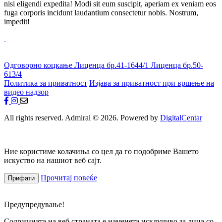
nisi eligendi expedita! Modi sit eum suscipit, aperiam ex veniam eos
fuga corporis incidunt laudantium consectetur nobis. Nostrum,
impedit!
Одговорно коцкање
Лиценца бр.41-1644/1
Лиценца бр.50-
613/4
Политика за приватност
Изјава за приватност при вршење на
видео надзор
All rights reserved. Admiral © 2026. Powered by
DigitalCentar
Ние користиме колачиња со цел да го подобриме Вашето
искуство на нашиот веб сајт.
Прочитај повеќе
Прифати
Предупредување!
Содржината на веб страната е наменета исклучиво за лица со