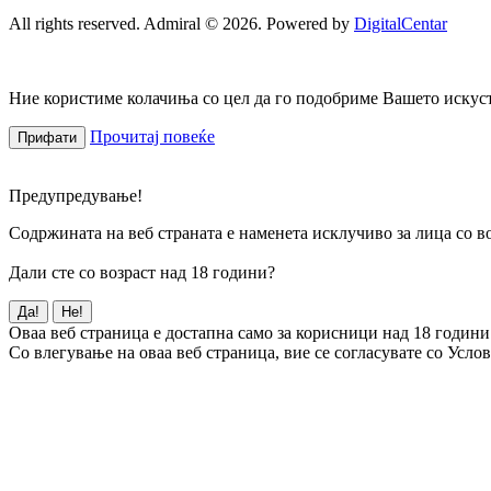
All rights reserved. Admiral © 2026. Powered by
DigitalCentar
Ние користиме колачиња со цел да го подобриме Вашето искуств
Прочитај повеќе
Прифати
Предупредување!
Содржината на веб страната е наменета исклучиво за лица со во
Дали сте со возраст над 18 години?
Да!
Не!
Оваа веб страница е достапна само за корисници над 18 години
Со влегување на оваа веб страница, вие се согласувате со Усло