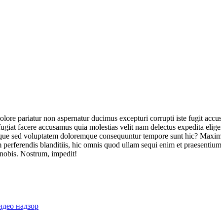
olore pariatur non aspernatur ducimus excepturi corrupti iste fugit acc
ugiat facere accusamus quia molestias velit nam delectus expedita elig
ique sed voluptatem doloremque consequuntur tempore sunt hic? Maxime
perferendis blanditiis, hic omnis quod ullam sequi enim et praesentium 
 nobis. Nostrum, impedit!
идео надзор