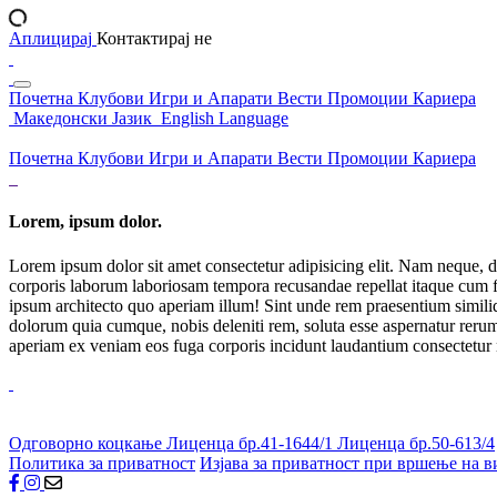
Аплицирај
Контактирај не
Почетна
Клубови
Игри и Апарати
Вести
Промоции
Кариера
Македонски Јазик
English Language
Почетна
Клубови
Игри и Апарати
Вести
Промоции
Кариера
Lorem, ipsum dolor.
Lorem ipsum dolor sit amet consectetur adipisicing elit. Nam neque, d
corporis laborum laboriosam tempora recusandae repellat itaque cum f
ipsum architecto quo aperiam illum! Sint unde rem praesentium simil
dolorum quia cumque, nobis deleniti rem, soluta esse aspernatur rerum 
aperiam ex veniam eos fuga corporis incidunt laudantium consectetur
Одговорно коцкање
Лиценца бр.41-1644/1
Лиценца бр.50-613/4
Политика за приватност
Изјава за приватност при вршење на в