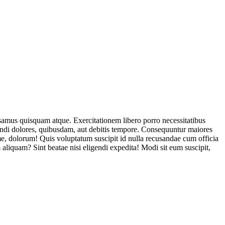
usamus quisquam atque. Exercitationem libero porro necessitatibus
endi dolores, quibusdam, aut debitis tempore. Consequuntur maiores
, dolorum! Quis voluptatum suscipit id nulla recusandae cum officia
aliquam? Sint beatae nisi eligendi expedita! Modi sit eum suscipit,