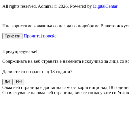
All rights reserved. Admiral © 2026. Powered by
DigitalCentar
Ние користиме колачиња со цел да го подобриме Вашето искуств
Прочитај повеќе
Прифати
Предупредување!
Содржината на веб страната е наменета исклучиво за лица со во
Дали сте со возраст над 18 години?
Да!
Не!
Оваа веб страница е достапна само за корисници над 18 години
Со влегување на оваа веб страница, вие се согласувате со Усло