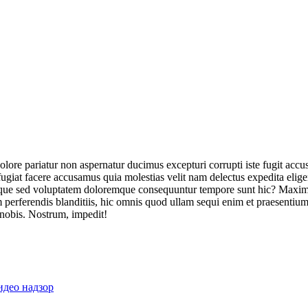
olore pariatur non aspernatur ducimus excepturi corrupti iste fugit acc
ugiat facere accusamus quia molestias velit nam delectus expedita elig
ique sed voluptatem doloremque consequuntur tempore sunt hic? Maxime
perferendis blanditiis, hic omnis quod ullam sequi enim et praesentium 
 nobis. Nostrum, impedit!
идео надзор