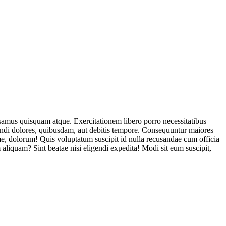
usamus quisquam atque. Exercitationem libero porro necessitatibus
endi dolores, quibusdam, aut debitis tempore. Consequuntur maiores
, dolorum! Quis voluptatum suscipit id nulla recusandae cum officia
aliquam? Sint beatae nisi eligendi expedita! Modi sit eum suscipit,