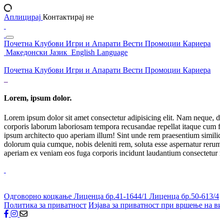
Аплицирај
Контактирај не
Почетна
Клубови
Игри и Апарати
Вести
Промоции
Кариера
Македонски Јазик
English Language
Почетна
Клубови
Игри и Апарати
Вести
Промоции
Кариера
Lorem, ipsum dolor.
Lorem ipsum dolor sit amet consectetur adipisicing elit. Nam neque, d
corporis laborum laboriosam tempora recusandae repellat itaque cum f
ipsum architecto quo aperiam illum! Sint unde rem praesentium simil
dolorum quia cumque, nobis deleniti rem, soluta esse aspernatur rerum 
aperiam ex veniam eos fuga corporis incidunt laudantium consectetur
Одговорно коцкање
Лиценца бр.41-1644/1
Лиценца бр.50-613/4
Политика за приватност
Изјава за приватност при вршење на в