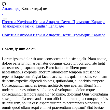
Аплицирај
Контактирај не
Почетна
Клубови
Игри и Апарати
Вести
Промоции
Кариера
Македонски Јазик
English Language
Почетна
Клубови
Игри и Апарати
Вести
Промоции
Кариера
Lorem, ipsum dolor.
Lorem ipsum dolor sit amet consectetur adipisicing elit. Nam neque,
dolore pariatur non aspernatur ducimus excepturi corrupti iste fugit
accusamus quisquam atque. Exercitationem libero porro
necessitatibus corporis laborum laboriosam tempora recusandae
repellat itaque cum fugiat facere accusamus quia molestias velit nam
delectus expedita eligendi dolores, quibusdam, aut debitis tempore.
Consequuntur maiores ipsum architecto quo aperiam illum! Sint
unde rem praesentium similique sed voluptatem doloremque
consequuntur tempore sunt hic? Maxime, dolorum! Quis voluptatum
suscipit id nulla recusandae cum officia dolorum quia cumque, nobis
deleniti rem, soluta esse aspernatur rerum perferendis blanditiis, hic
omnis quod ullam sequi enim et praesentium aliquam? Sint beatae