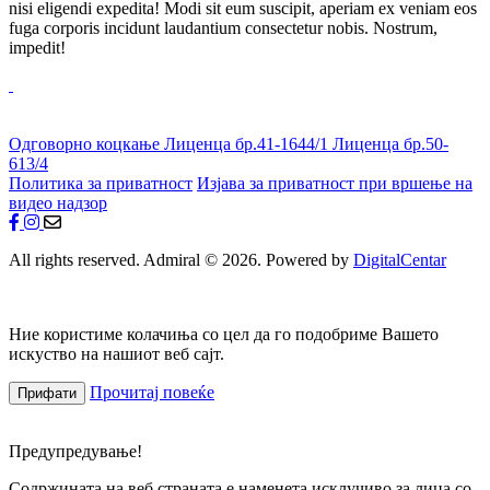
nisi eligendi expedita! Modi sit eum suscipit, aperiam ex veniam eos
fuga corporis incidunt laudantium consectetur nobis. Nostrum,
impedit!
Одговорно коцкање
Лиценца бр.41-1644/1
Лиценца бр.50-
613/4
Политика за приватност
Изјава за приватност при вршење на
видео надзор
All rights reserved. Admiral © 2026. Powered by
DigitalCentar
Ние користиме колачиња со цел да го подобриме Вашето
искуство на нашиот веб сајт.
Прочитај повеќе
Прифати
Предупредување!
Содржината на веб страната е наменета исклучиво за лица со