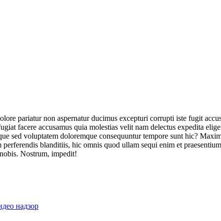
olore pariatur non aspernatur ducimus excepturi corrupti iste fugit acc
ugiat facere accusamus quia molestias velit nam delectus expedita elig
ique sed voluptatem doloremque consequuntur tempore sunt hic? Maxime
perferendis blanditiis, hic omnis quod ullam sequi enim et praesentium 
 nobis. Nostrum, impedit!
идео надзор