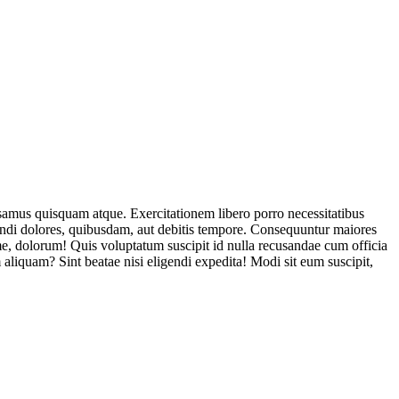
usamus quisquam atque. Exercitationem libero porro necessitatibus
endi dolores, quibusdam, aut debitis tempore. Consequuntur maiores
, dolorum! Quis voluptatum suscipit id nulla recusandae cum officia
aliquam? Sint beatae nisi eligendi expedita! Modi sit eum suscipit,