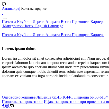
Аплицирај
Контактирај не
Почетна
Клубови
Игри и Апарати
Вести
Промоции
Кариера
Македонски Јазик
English Language
Почетна
Клубови
Игри и Апарати
Вести
Промоции
Кариера
Lorem, ipsum dolor.
Lorem ipsum dolor sit amet consectetur adipisicing elit. Nam neque, d
corporis laborum laboriosam tempora recusandae repellat itaque cum f
ipsum architecto quo aperiam illum! Sint unde rem praesentium simil
dolorum quia cumque, nobis deleniti rem, soluta esse aspernatur rerum 
aperiam ex veniam eos fuga corporis incidunt laudantium consectetur
Одговорно коцкање
Лиценца бр.41-1644/1
Лиценца бр.50-613/4
Политика за приватност
Изјава за приватност при вршење на в