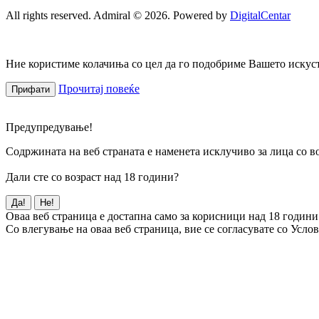
All rights reserved. Admiral © 2026. Powered by
DigitalCentar
Ние користиме колачиња со цел да го подобриме Вашето искуств
Прочитај повеќе
Прифати
Предупредување!
Содржината на веб страната е наменета исклучиво за лица со во
Дали сте со возраст над 18 години?
Да!
Не!
Оваа веб страница е достапна само за корисници над 18 години
Со влегување на оваа веб страница, вие се согласувате со Усло