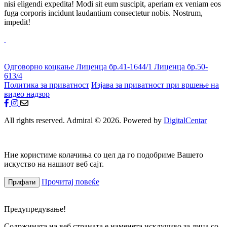
nisi eligendi expedita! Modi sit eum suscipit, aperiam ex veniam eos
fuga corporis incidunt laudantium consectetur nobis. Nostrum,
impedit!
Одговорно коцкање
Лиценца бр.41-1644/1
Лиценца бр.50-
613/4
Политика за приватност
Изјава за приватност при вршење на
видео надзор
All rights reserved. Admiral © 2026. Powered by
DigitalCentar
Ние користиме колачиња со цел да го подобриме Вашето
искуство на нашиот веб сајт.
Прочитај повеќе
Прифати
Предупредување!
Содржината на веб страната е наменета исклучиво за лица со