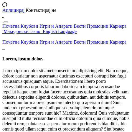
Аплицирај
Контактирај не
Почетна
Клубови
Игри и Апарати
Вести
Промоции
Кариера
Македонски Јазик
English Language
Почетна
Клубови
Игри и Апарати
Вести
Промоции
Кариера
Lorem, ipsum dolor.
Lorem ipsum dolor sit amet consectetur adipisicing elit. Nam neque,
dolore pariatur non aspernatur ducimus excepturi corrupti iste fugit
accusamus quisquam atque. Exercitationem libero porro
necessitatibus corporis laborum laboriosam tempora recusandae
repellat itaque cum fugiat facere accusamus quia molestias velit nam
delectus expedita eligendi dolores, quibusdam, aut debitis tempore.
Consequuntur maiores ipsum architecto quo aperiam illum! Sint
unde rem praesentium similique sed voluptatem doloremque
consequuntur tempore sunt hic? Maxime, dolorum! Quis voluptatum
suscipit id nulla recusandae cum officia dolorum quia cumque, nobis
deleniti rem, soluta esse aspernatur rerum perferendis blanditiis, hic
omnis quod ullam sequi enim et praesentium aliquam? Sint beatae