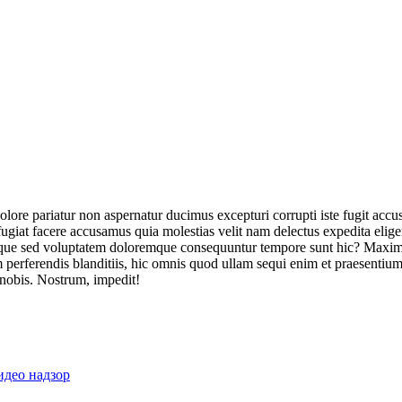
olore pariatur non aspernatur ducimus excepturi corrupti iste fugit acc
ugiat facere accusamus quia molestias velit nam delectus expedita elig
ique sed voluptatem doloremque consequuntur tempore sunt hic? Maxime
perferendis blanditiis, hic omnis quod ullam sequi enim et praesentium 
 nobis. Nostrum, impedit!
идео надзор