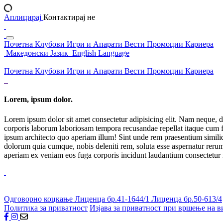
Аплицирај
Контактирај не
Почетна
Клубови
Игри и Апарати
Вести
Промоции
Кариера
Македонски Јазик
English Language
Почетна
Клубови
Игри и Апарати
Вести
Промоции
Кариера
Lorem, ipsum dolor.
Lorem ipsum dolor sit amet consectetur adipisicing elit. Nam neque, d
corporis laborum laboriosam tempora recusandae repellat itaque cum f
ipsum architecto quo aperiam illum! Sint unde rem praesentium simil
dolorum quia cumque, nobis deleniti rem, soluta esse aspernatur rerum 
aperiam ex veniam eos fuga corporis incidunt laudantium consectetur
Одговорно коцкање
Лиценца бр.41-1644/1
Лиценца бр.50-613/4
Политика за приватност
Изјава за приватност при вршење на в