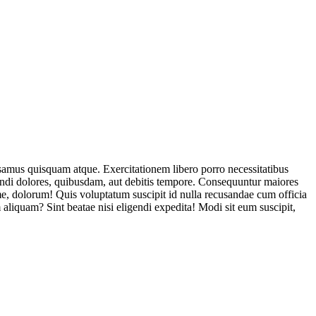
usamus quisquam atque. Exercitationem libero porro necessitatibus
endi dolores, quibusdam, aut debitis tempore. Consequuntur maiores
, dolorum! Quis voluptatum suscipit id nulla recusandae cum officia
aliquam? Sint beatae nisi eligendi expedita! Modi sit eum suscipit,