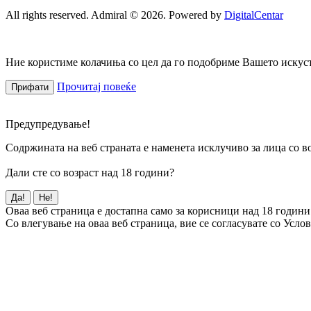
All rights reserved. Admiral © 2026. Powered by
DigitalCentar
Ние користиме колачиња со цел да го подобриме Вашето искуств
Прочитај повеќе
Прифати
Предупредување!
Содржината на веб страната е наменета исклучиво за лица со во
Дали сте со возраст над 18 години?
Да!
Не!
Оваа веб страница е достапна само за корисници над 18 години
Со влегување на оваа веб страница, вие се согласувате со Усло