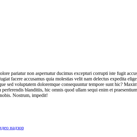
olore pariatur non aspernatur ducimus excepturi corrupti iste fugit acc
ugiat facere accusamus quia molestias velit nam delectus expedita elig
ique sed voluptatem doloremque consequuntur tempore sunt hic? Maxime
perferendis blanditiis, hic omnis quod ullam sequi enim et praesentium 
 nobis. Nostrum, impedit!
идео надзор