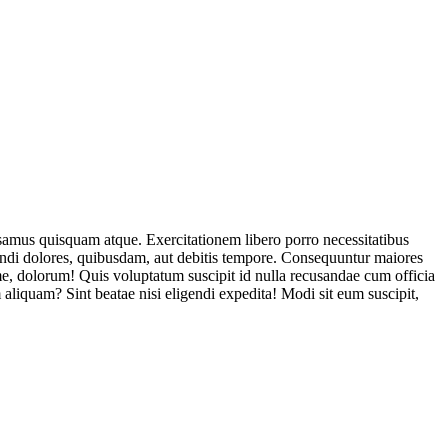
usamus quisquam atque. Exercitationem libero porro necessitatibus
endi dolores, quibusdam, aut debitis tempore. Consequuntur maiores
, dolorum! Quis voluptatum suscipit id nulla recusandae cum officia
aliquam? Sint beatae nisi eligendi expedita! Modi sit eum suscipit,