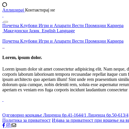
Аплицирај
Контактирај не
Почетна
Клубови
Игри и Апарати
Вести
Промоции
Кариера
Македонски Јазик
English Language
Почетна
Клубови
Игри и Апарати
Вести
Промоции
Кариера
Lorem, ipsum dolor.
Lorem ipsum dolor sit amet consectetur adipisicing elit. Nam neque, d
corporis laborum laboriosam tempora recusandae repellat itaque cum f
ipsum architecto quo aperiam illum! Sint unde rem praesentium simil
dolorum quia cumque, nobis deleniti rem, soluta esse aspernatur rerum 
aperiam ex veniam eos fuga corporis incidunt laudantium consectetur
Одговорно коцкање
Лиценца бр.41-1644/1
Лиценца бр.50-613/4
Политика за приватност
Изјава за приватност при вршење на в