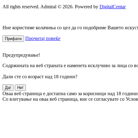
All rights reserved. Admiral © 2026. Powered by
DigitalCentar
Ние користиме колачиња со цел да го подобриме Вашето искуств
Прочитај повеќе
Прифати
Предупредување!
Содржината на веб страната е наменета исклучиво за лица со во
Дали сте со возраст над 18 години?
Да!
Не!
Оваа веб страница е достапна само за корисници над 18 години
Со влегување на оваа веб страница, вие се согласувате со Усло