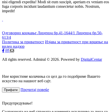
nisi eligendi expedita! Modi sit eum suscipit, aperiam ex veniam eos
fuga corporis incidunt laudantium consectetur nobis. Nostrum,
impedit!
Одговорно коцкање
Лиценца бр.41-1644/1
Лиценца бр.50-
613/4
Политика за приватност
Изјава за приватност при вршење на
видео надзор
All rights reserved. Admiral © 2026. Powered by
DigitalCentar
Ние користиме колачиња со цел да го подобриме Вашето
искуство на нашиот веб сајт.
Прочитај повеќе
Прифати
Предупредување!
Содржината на веб страната е наменета исклучиво за лица со