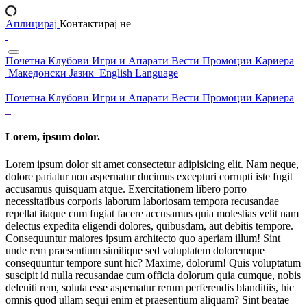
Аплицирај
Контактирај не
Почетна
Клубови
Игри и Апарати
Вести
Промоции
Кариера
Македонски Јазик
English Language
Почетна
Клубови
Игри и Апарати
Вести
Промоции
Кариера
Lorem, ipsum dolor.
Lorem ipsum dolor sit amet consectetur adipisicing elit. Nam neque,
dolore pariatur non aspernatur ducimus excepturi corrupti iste fugit
accusamus quisquam atque. Exercitationem libero porro
necessitatibus corporis laborum laboriosam tempora recusandae
repellat itaque cum fugiat facere accusamus quia molestias velit nam
delectus expedita eligendi dolores, quibusdam, aut debitis tempore.
Consequuntur maiores ipsum architecto quo aperiam illum! Sint
unde rem praesentium similique sed voluptatem doloremque
consequuntur tempore sunt hic? Maxime, dolorum! Quis voluptatum
suscipit id nulla recusandae cum officia dolorum quia cumque, nobis
deleniti rem, soluta esse aspernatur rerum perferendis blanditiis, hic
omnis quod ullam sequi enim et praesentium aliquam? Sint beatae