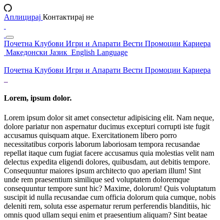
Аплицирај
Контактирај не
Почетна
Клубови
Игри и Апарати
Вести
Промоции
Кариера
Македонски Јазик
English Language
Почетна
Клубови
Игри и Апарати
Вести
Промоции
Кариера
Lorem, ipsum dolor.
Lorem ipsum dolor sit amet consectetur adipisicing elit. Nam neque,
dolore pariatur non aspernatur ducimus excepturi corrupti iste fugit
accusamus quisquam atque. Exercitationem libero porro
necessitatibus corporis laborum laboriosam tempora recusandae
repellat itaque cum fugiat facere accusamus quia molestias velit nam
delectus expedita eligendi dolores, quibusdam, aut debitis tempore.
Consequuntur maiores ipsum architecto quo aperiam illum! Sint
unde rem praesentium similique sed voluptatem doloremque
consequuntur tempore sunt hic? Maxime, dolorum! Quis voluptatum
suscipit id nulla recusandae cum officia dolorum quia cumque, nobis
deleniti rem, soluta esse aspernatur rerum perferendis blanditiis, hic
omnis quod ullam sequi enim et praesentium aliquam? Sint beatae