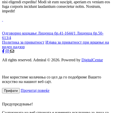
nisi eligendi expedita! Modi sit eum suscipit, aperiam ex veniam eos
fuga corporis incidunt laudantium consectetur nobis. Nostrum,
impedit!
Одговорно коцкање
Лиценца бр.41-1644/1
Лиценца бр.50-
613/4
Политика за приватност
Изјава за приватност при вршење на
видео надзор
All rights reserved. Admiral © 2026. Powered by
DigitalCentar
Ние користиме колачиња со цел да го подобриме Вашето
искуство на нашиот веб сајт.
Прочитај повеќе
Прифати
Предупредување!
Содржината на веб страната е наменета исклучиво за лица со