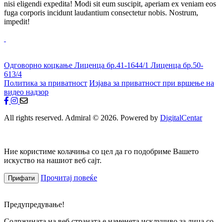
nisi eligendi expedita! Modi sit eum suscipit, aperiam ex veniam eos
fuga corporis incidunt laudantium consectetur nobis. Nostrum,
impedit!
Одговорно коцкање
Лиценца бр.41-1644/1
Лиценца бр.50-
613/4
Политика за приватност
Изјава за приватност при вршење на
видео надзор
All rights reserved. Admiral © 2026. Powered by
DigitalCentar
Ние користиме колачиња со цел да го подобриме Вашето
искуство на нашиот веб сајт.
Прочитај повеќе
Прифати
Предупредување!
Содржината на веб страната е наменета исклучиво за лица со