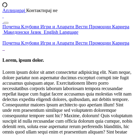
Аплицирај
Контактирај не
Почетна
Клубови
Игри и Апарати
Вести
Промоции
Кариера
Македонски Јазик
English Language
Почетна
Клубови
Игри и Апарати
Вести
Промоции
Кариера
Lorem, ipsum dolor.
Lorem ipsum dolor sit amet consectetur adipisicing elit. Nam neque,
dolore pariatur non aspernatur ducimus excepturi corrupti iste fugit
accusamus quisquam atque. Exercitationem libero porro
necessitatibus corporis laborum laboriosam tempora recusandae
repellat itaque cum fugiat facere accusamus quia molestias velit nam
delectus expedita eligendi dolores, quibusdam, aut debitis tempore.
Consequuntur maiores ipsum architecto quo aperiam illum! Sint
unde rem praesentium similique sed voluptatem doloremque
consequuntur tempore sunt hic? Maxime, dolorum! Quis voluptatum
suscipit id nulla recusandae cum officia dolorum quia cumque, nobis
deleniti rem, soluta esse aspernatur rerum perferendis blanditiis, hic
omnis quod ullam sequi enim et praesentium aliquam? Sint beatae