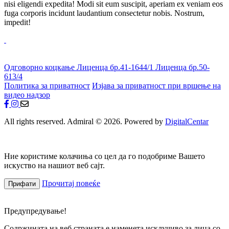
nisi eligendi expedita! Modi sit eum suscipit, aperiam ex veniam eos
fuga corporis incidunt laudantium consectetur nobis. Nostrum,
impedit!
Одговорно коцкање
Лиценца бр.41-1644/1
Лиценца бр.50-
613/4
Политика за приватност
Изјава за приватност при вршење на
видео надзор
All rights reserved. Admiral © 2026. Powered by
DigitalCentar
Ние користиме колачиња со цел да го подобриме Вашето
искуство на нашиот веб сајт.
Прочитај повеќе
Прифати
Предупредување!
Содржината на веб страната е наменета исклучиво за лица со