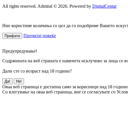
All rights reserved. Admiral © 2026. Powered by
DigitalCentar
Ние користиме колачиња со цел да го подобриме Вашето искуств
Прочитај повеќе
Прифати
Предупредување!
Содржината на веб страната е наменета исклучиво за лица со во
Дали сте со возраст над 18 години?
Да!
Не!
Оваа веб страница е достапна само за корисници над 18 години
Со влегување на оваа веб страница, вие се согласувате со Усло