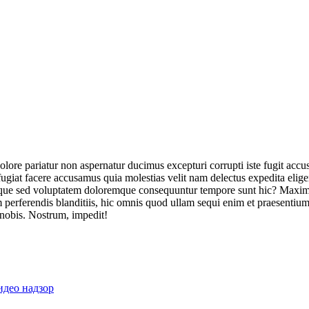
olore pariatur non aspernatur ducimus excepturi corrupti iste fugit acc
ugiat facere accusamus quia molestias velit nam delectus expedita elig
ique sed voluptatem doloremque consequuntur tempore sunt hic? Maxime
perferendis blanditiis, hic omnis quod ullam sequi enim et praesentium 
 nobis. Nostrum, impedit!
идео надзор