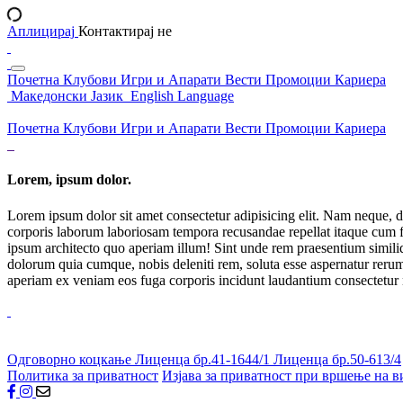
Аплицирај
Контактирај не
Почетна
Клубови
Игри и Апарати
Вести
Промоции
Кариера
Македонски Јазик
English Language
Почетна
Клубови
Игри и Апарати
Вести
Промоции
Кариера
Lorem, ipsum dolor.
Lorem ipsum dolor sit amet consectetur adipisicing elit. Nam neque, d
corporis laborum laboriosam tempora recusandae repellat itaque cum f
ipsum architecto quo aperiam illum! Sint unde rem praesentium simil
dolorum quia cumque, nobis deleniti rem, soluta esse aspernatur rerum 
aperiam ex veniam eos fuga corporis incidunt laudantium consectetur
Одговорно коцкање
Лиценца бр.41-1644/1
Лиценца бр.50-613/4
Политика за приватност
Изјава за приватност при вршење на в