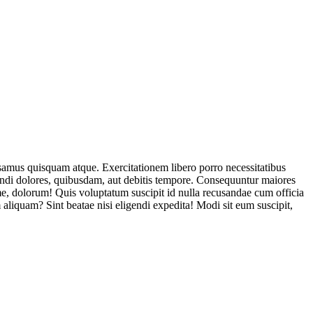
usamus quisquam atque. Exercitationem libero porro necessitatibus
endi dolores, quibusdam, aut debitis tempore. Consequuntur maiores
, dolorum! Quis voluptatum suscipit id nulla recusandae cum officia
aliquam? Sint beatae nisi eligendi expedita! Modi sit eum suscipit,